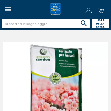
 LISTA 
DELLA 
SPESA 