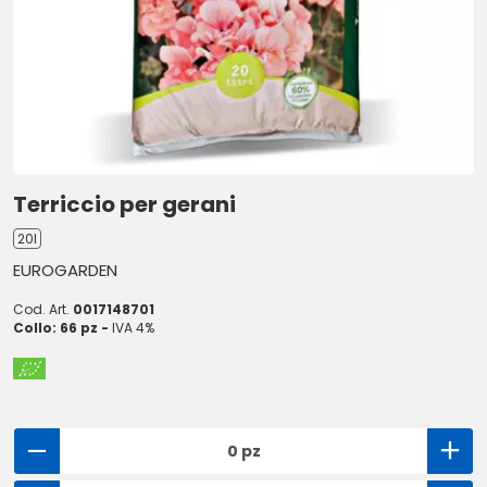
Terriccio per gerani
20l
EUROGARDEN
Cod. Art.
0017148701
Collo: 66 pz -
IVA 4%
0 pz