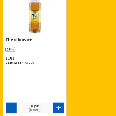
Thè al limone
0,5l ℮
BLUES
Collo: 12 pz -
IVA 22%
0 pz
(0 colli)