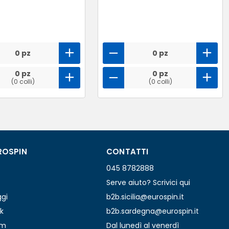
0 pz
0 pz
0 pz
0 pz
(0 colli)
(0 colli)
ROSPIN
CONTATTI
045 8782888
Serve aiuto? Scrivici qui
ggi
b2b.sicilia@eurospin.it
k
b2b.sardegna@eurospin.it
am
Dal lunedì al venerdì