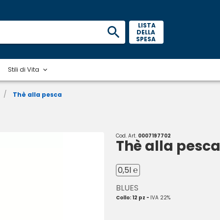
 LISTA 
DELLA 
SPESA 
Stili di Vita
/
Thè alla pesca
Cod. Art.
0007197702
Thè alla pesc
0,5l ℮
BLUES
Collo: 12 pz -
IVA 22%