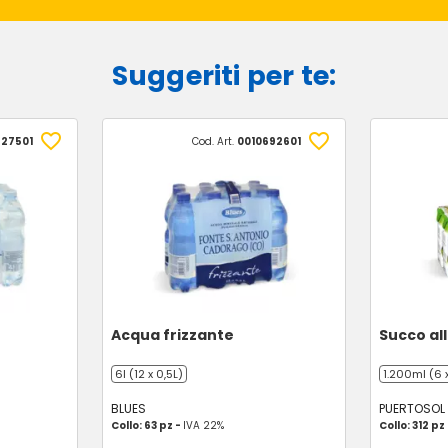
Suggeriti per te:
27501
Cod. Art.
0010692601
Acqua frizzante
Succo al
6l (12 x 0,5L)
1.200ml (6 
BLUES
PUERTOSOL
Collo: 63 pz -
IVA 22%
Collo: 312 pz