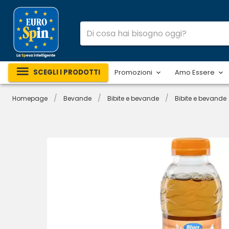
SCEGLI I PRODOTTI
Promozioni
Amo Essere
/
/
/
Homepage
Bevande
Bibite e bevande
Bibite e bevande