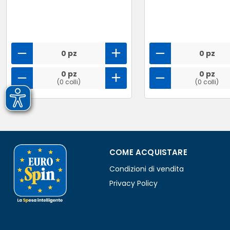
0 pz
0 pz
0 pz
0 pz
(0 colli)
(0 colli)
COME ACQUISTARE
Condizioni di vendita
Privacy Policy