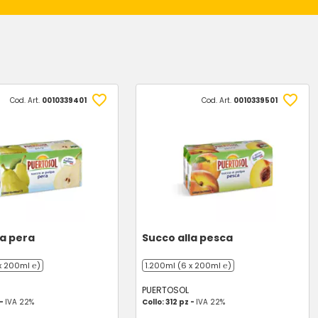
Cod. Art.
0010339401
Cod. Art.
0010339501
la pera
Succo alla pesca
x 200ml ℮)
1.200ml (6 x 200ml ℮)
PUERTOSOL
 -
IVA 22%
Collo: 312 pz -
IVA 22%