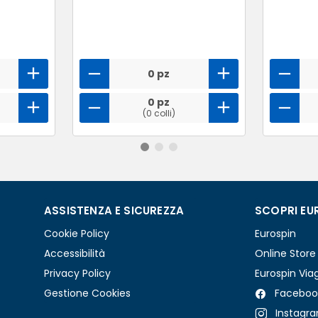
0 pz
0 pz
(0 colli)
ASSISTENZA E SICUREZZA
SCOPRI EU
Cookie Policy
Eurospin
Accessibilità
Online Store
Privacy Policy
Eurospin Via
Gestione Cookies
Faceboo
Instagr