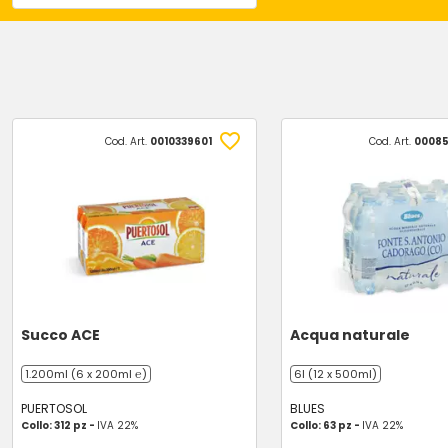
Cod. Art.
0010339601
Cod. Art.
00085
Succo ACE
Acqua naturale
1.200ml (6 x 200ml ℮)
6l (12 x 500ml)
PUERTOSOL
BLUES
Collo: 312 pz -
IVA 22%
Collo: 63 pz -
IVA 22%