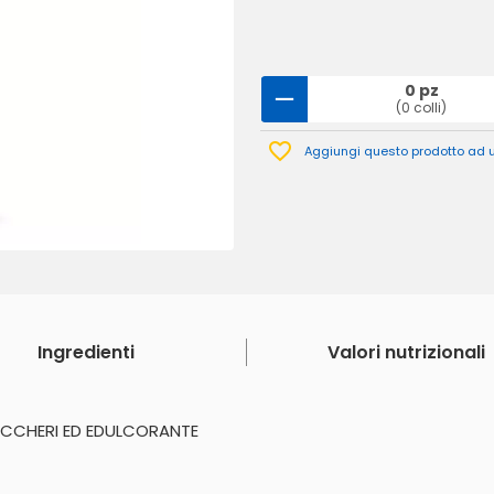
0 pz
(0 colli)
Aggiungi questo prodotto ad un
Ingredienti
Valori nutrizionali
UCCHERI ED EDULCORANTE