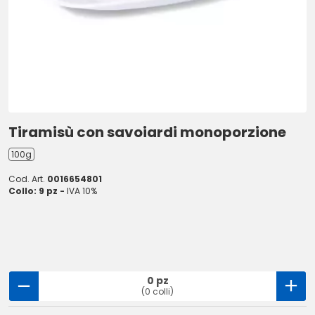
Tiramisù con savoiardi monoporzione
100g
Cod. Art.
0016654801
Collo: 9 pz -
IVA 10%
0 pz
(0 colli)