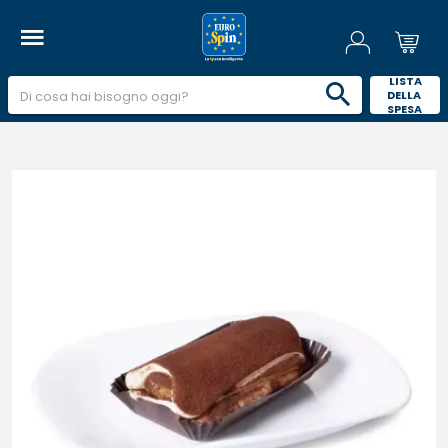
 LISTA 
DELLA 
SPESA 