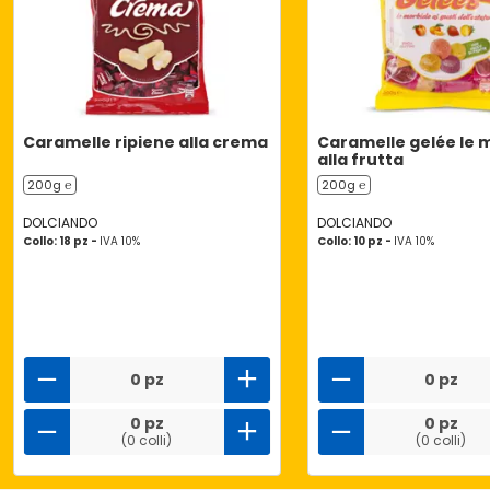
Caramelle ripiene alla crema
Caramelle gelée le 
alla frutta
200g ℮
200g ℮
DOLCIANDO
DOLCIANDO
Collo: 18 pz -
IVA 10%
Collo: 10 pz -
IVA 10%
0 pz
0 pz
0 pz
0 pz
(0 colli)
(0 colli)