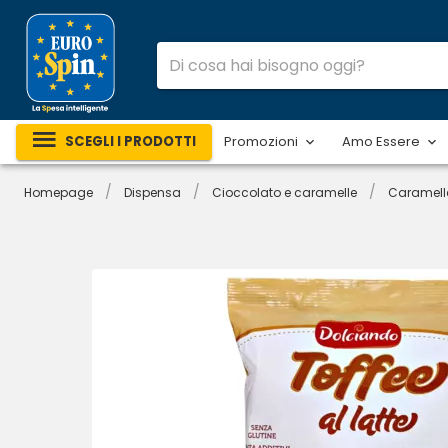
SCEGLI I PRODOTTI
Promozioni
Amo Essere
/
/
/
Homepage
Dispensa
Cioccolato e caramelle
Caramell