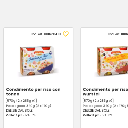
Cod. Art.
0016711401
Cod. Art.
0016
Condimento per riso con
Condimento per riso
tonno
wurstel
570g (2 x 285g ℮)
570g (2 x 285g ℮)
Peso sgocc. 340g (2 x 170g)
Peso sgocc. 340g (2 x 170g)
DELIZIE DAL SOLE
DELIZIE DAL SOLE
Collo: 6 pz -
IVA 10%
Collo: 6 pz -
IVA 10%