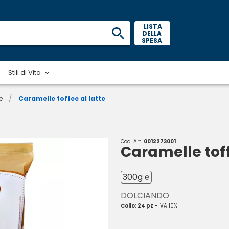
 LISTA 
DELLA 
SPESA 
Stili di Vita
/
e
Caramelle toffee al latte
Cod. Art.
0012273001
Caramelle toff
300g ℮
DOLCIANDO
Collo: 24 pz -
IVA 10%