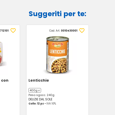
Suggeriti per te:
712101
Cod. Art.
0010430001
 con
Lenticchie
400g ℮
Peso sgocc. 240g
DELIZIE DAL SOLE
Collo: 12 pz -
IVA 10%