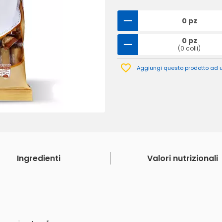
0 pz
0 pz
(0 colli)
Aggiungi questo prodotto ad un
Ingredienti
Valori nutrizionali