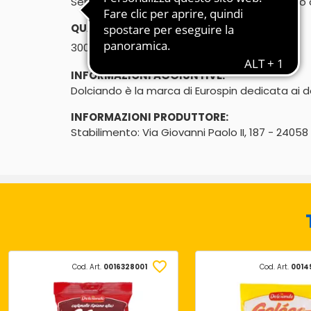
Senza glutine - Senza additivi coloranti - Solo 
QUANTITÀ:
℮
300g
INFORMAZIONI AGGIUNTIVE:
Dolciando è la marca di Eurospin dedicata ai dol
INFORMAZIONI PRODUTTORE:
Stabilimento: Via Giovanni Paolo II, 187 - 240
Cod. Art.
0016328001
Cod. Art.
0014