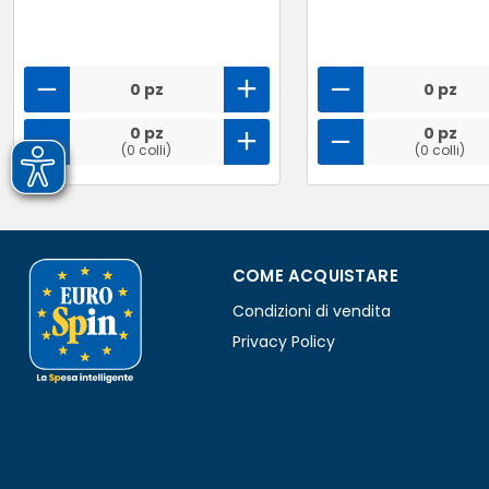
0 pz
0 pz
0 pz
0 pz
(0 colli)
(0 colli)
COME ACQUISTARE
Condizioni di vendita
Privacy Policy