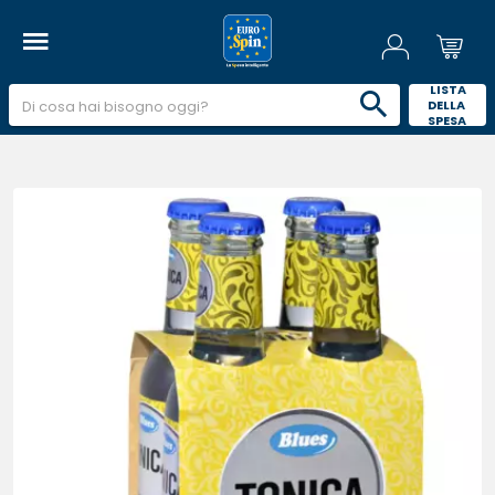
 LISTA 
DELLA 
SPESA 