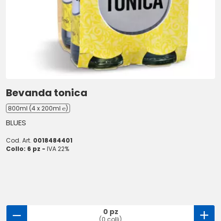
Bevanda tonica
800ml (4 x 200ml ℮)
BLUES
Cod. Art.
0018484401
Collo: 6 pz -
IVA 22%
0 pz
(0 colli)