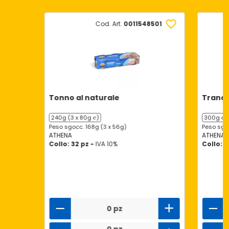
Cod. Art.
0011548501
Tonno al naturale
Trancet
240g (3 x 80g ℮)
300g ℮
Peso sgocc. 168g (3 x 56g)
Peso sgo
ATHENA
ATHENA
Collo: 32 pz -
IVA 10%
Collo: 1
0 pz