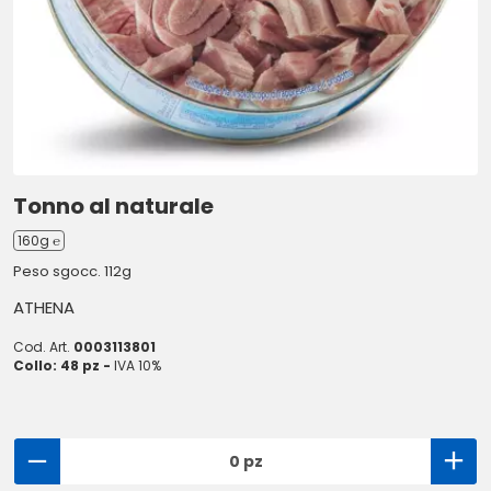
Tonno al naturale
160g ℮
Peso sgocc. 112g
ATHENA
Cod. Art.
0003113801
Collo: 48 pz -
IVA 10%
0 pz