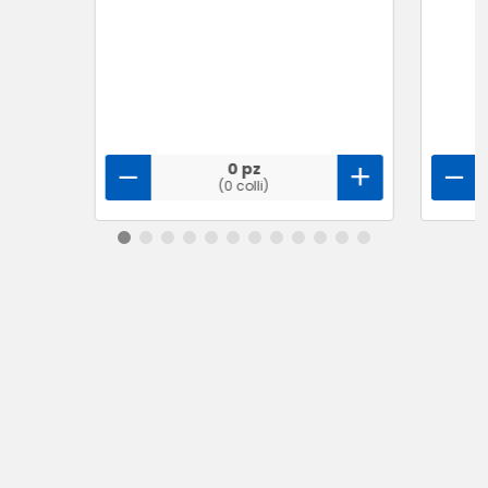
0 pz
(0 colli)