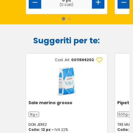
0 pz
(0 colli)
Suggeriti per te:
Cod. Art.
0011569202
Sale marino grosso
Pipett
1kg ℮
500g ℮
DON JEREZ
TRE MULI
Collo: 12 pz -
IVA 22%
Collo: 8