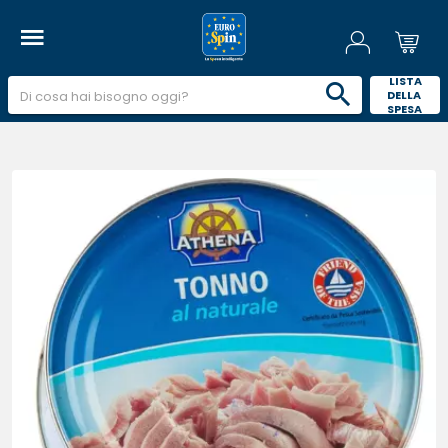
 LISTA 
DELLA 
SPESA 