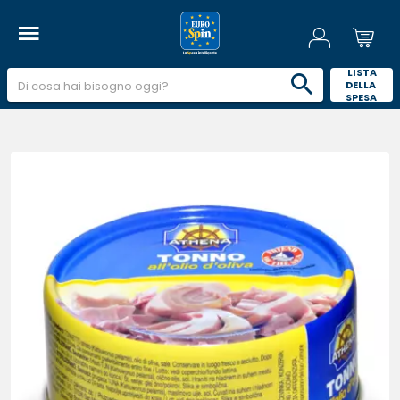
 LISTA 
DELLA 
SPESA 