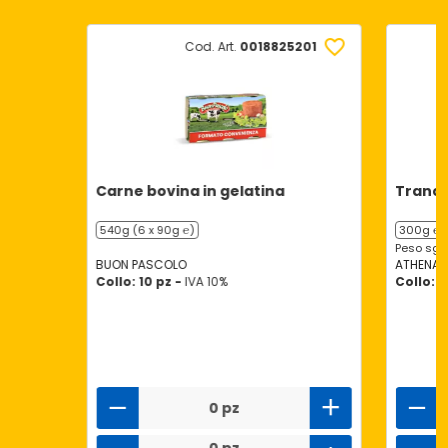
Cod. Art.
0018825201
Carne bovina in gelatina
Trancet
540g (6 x 90g ℮)
300g ℮
Peso sgo
BUON PASCOLO
ATHENA
Collo: 10 pz -
IVA 10%
Collo: 1
0 pz