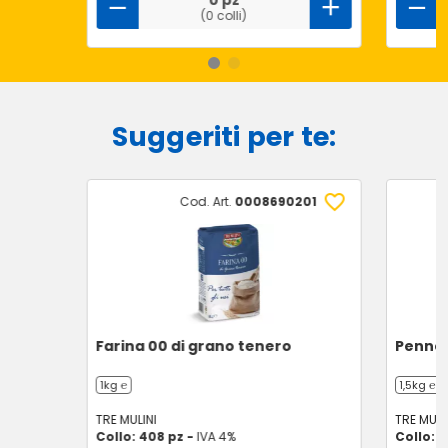
0 pz
(0 colli)
Suggeriti per te:
Cod. Art.
0008690201
Farina 00 di grano tenero
Penne 
1kg ℮
1,5kg ℮
TRE MULINI
TRE MULI
Collo: 408 pz -
IVA 4%
Collo: 9