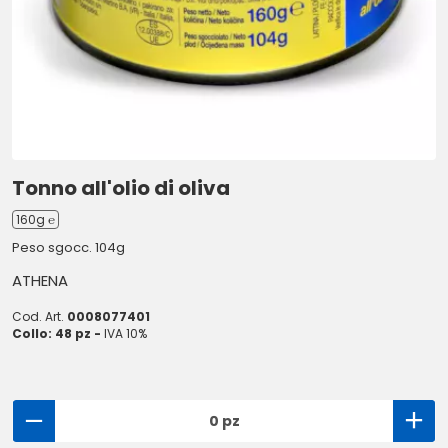
Tonno all'olio di oliva
160g ℮
Peso sgocc. 104g
ATHENA
Cod. Art.
0008077401
Collo: 48 pz -
IVA 10%
0 pz