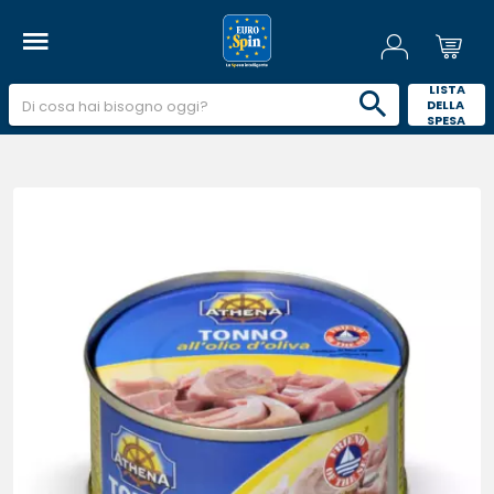
 LISTA 
DELLA 
SPESA 