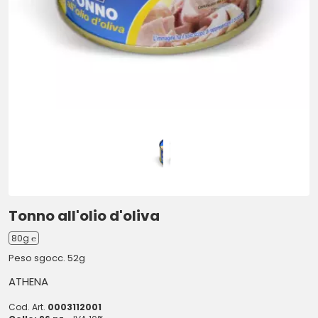
Tonno all'olio d'oliva
80g ℮
Peso sgocc. 52g
ATHENA
Cod. Art.
0003112001