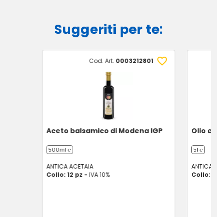
Suggeriti per te:
Cod. Art.
0003212801
Aceto balsamico di Modena IGP
Olio ex
500ml ℮
5l ℮
ANTICA ACETAIA
ANTICA 
Collo: 12 pz -
IVA 10%
Collo: 2