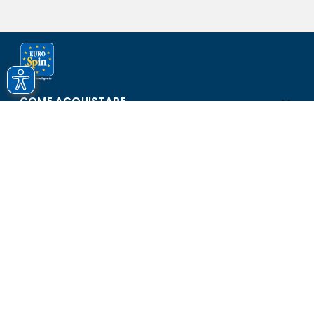
COME ACQUISTARE
ASSISTENZA E SICUREZZA
SCOPRI EUROSPIN
CONTATTI
Eurospin Italia S.p.A. in collaborazione con le altre società del
gruppo - Via Campalto 3/d - 37036 San Martino Buon Albergo
(VR) - Fax +39 045 8782333 - Partita IVA 02536510239
Versione n° 2.1.40