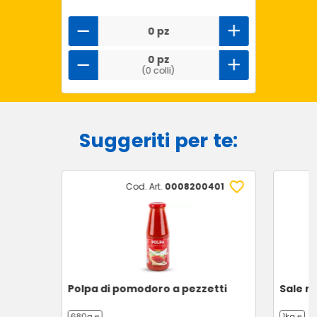
0 pz
0 pz
(0 colli)
Suggeriti per te:
Cod. Art.
0008200401
Polpa di pomodoro a pezzetti
Sale m
680g ℮
1kg ℮