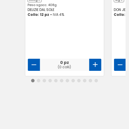
Peso sgocc. 408g
DELIZIE DAL SOLE
DON JER
Collo: 12 pz -
IVA 4%
Collo: 1
0 pz
(0 colli)