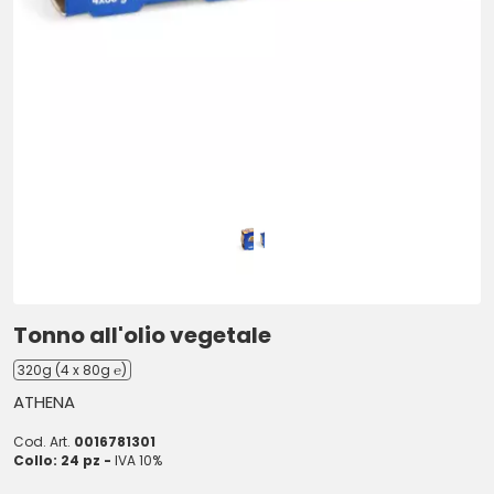
Tonno all'olio vegetale
320g (4 x 80g ℮)
ATHENA
Cod. Art.
0016781301
Collo: 24 pz -
IVA 10%