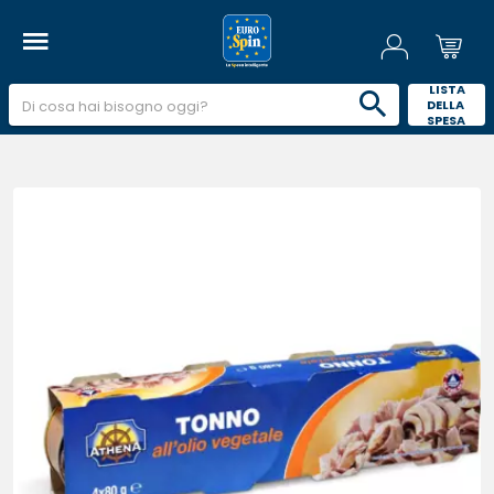
 LISTA 
DELLA 
SPESA 