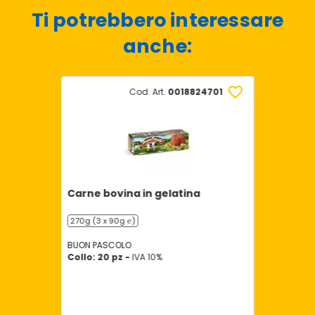
Ti potrebbero interessare
anche:
Cod. Art.
0018824701
Carne bovina in gelatina
270g (3 x 90g ℮)
BUON PASCOLO
Collo: 20 pz -
IVA 10%