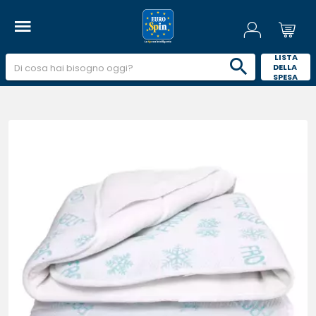
 LISTA 
DELLA 
SPESA 