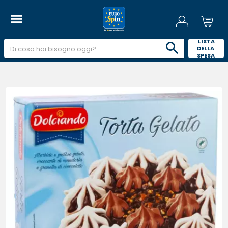
 LISTA 
DELLA 
SPESA 