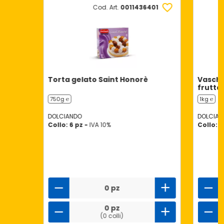
Cod. Art.
0011436401
Torta gelato Saint Honorè
Vasche
frutta
750g ℮
1kg ℮
DOLCIANDO
DOLCIAN
Collo: 6 pz -
IVA 10%
Collo: 6
0 pz
0 pz
(0 colli)