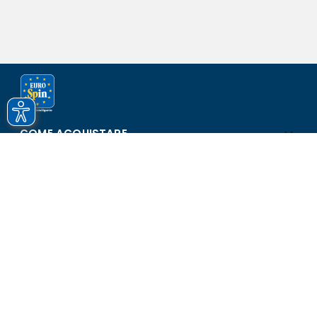
COME ACQUISTARE
ASSISTENZA E SICUREZZA
SCOPRI EUROSPIN
CONTATTI
Eurospin Italia S.p.A. in collaborazione con le altre società del
gruppo - Via Campalto 3/d - 37036 San Martino Buon Albergo