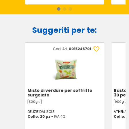
Suggeriti per te:
Cod. Art.
0015245701
Misto di verdure per soffritto
Baston
surgelato
30 pez
300g ℮
900g ℮
DELIZIE DAL SOLE
ATHENA
Collo: 20 pz -
IVA 4%
Collo: 5