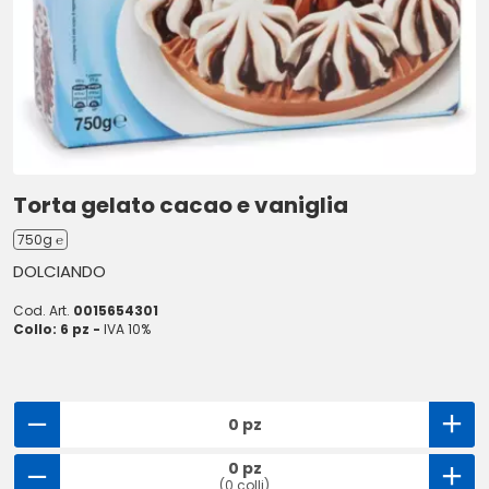
Torta gelato cacao e vaniglia
750g ℮
DOLCIANDO
Cod. Art.
0015654301
Collo: 6 pz -
IVA 10%
0 pz
0 pz
(0 colli)