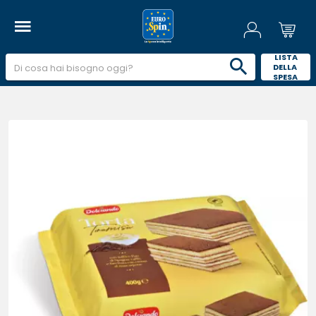
 LISTA 
DELLA 
SPESA 