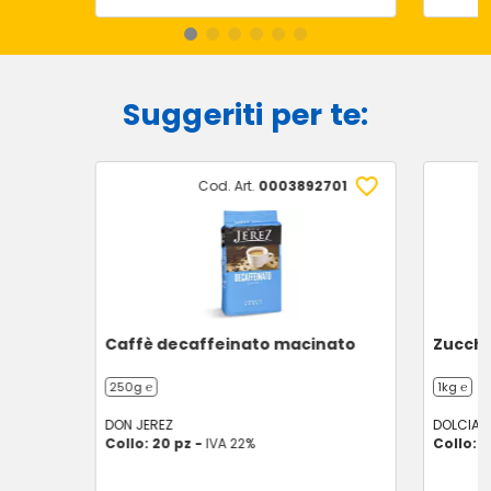
Suggeriti per te:
Cod. Art.
0003892701
Caffè decaffeinato macinato
Zucche
250g ℮
1kg ℮
DON JEREZ
DOLCIAN
Collo: 20 pz -
IVA 22%
Collo: 8