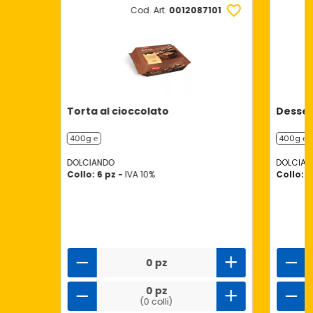
Cod. Art.
0012087101
Torta al cioccolato
Desser
400g ℮
400g ℮
DOLCIANDO
DOLCIAN
Collo: 6 pz -
IVA 10%
Collo: 1
0 pz
0 pz
(0 colli)