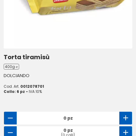
Torta tiramisù
400g ℮
DOLCIANDO
Cod. Art.
0012078701
Collo: 6 pz -
IVA 10%
0 pz
0 pz
(0 colli)