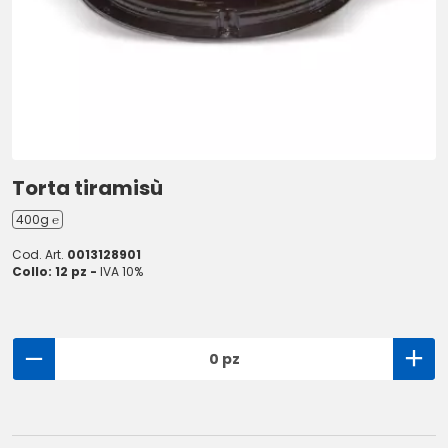
Torta tiramisù
400g ℮
Cod. Art.
0013128901
Collo: 12 pz -
IVA 10%
0 pz