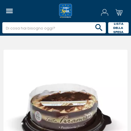
 LISTA 
DELLA 
SPESA 