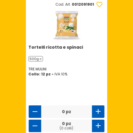
Cod. Art.
0012091901
Tortelli ricotta e spinaci
500g ℮
TRE MULINI
Collo: 12 pz -
IVA 10%
0 pz
0 pz
(0 colli)