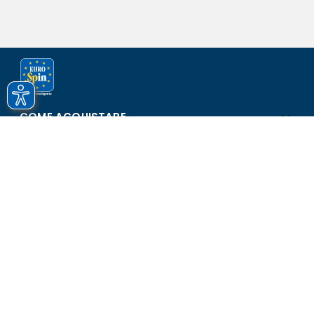
COME ACQUISTARE
ASSISTENZA E SICUREZZA
SCOPRI EUROSPIN
CONTATTI
Eurospin Italia S.p.A. in collaborazione con le altre società del
gruppo - Via Campalto 3/d - 37036 San Martino Buon Albergo
(VR) - Fax +39 045 8782333 - Partita IVA 02536510239