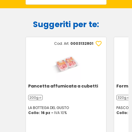
Suggeriti per te:
Cod. Art.
0003132801
Pancetta affumicata a cubetti
Formag
200g ℮
320g ℮
LA BOTTEGA DEL GUSTO
PASCOLI 
Collo: 16 pz -
IVA 10%
Collo: 1