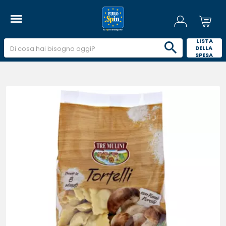
 LISTA 
DELLA 
SPESA 