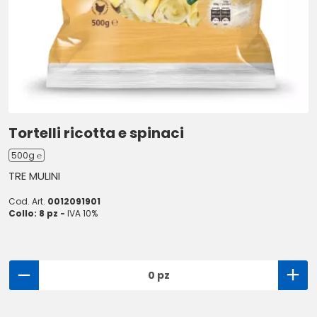
Tortelli ricotta e spinaci
500g ℮
TRE MULINI
Cod. Art.
0012091901
Collo: 8 pz -
IVA 10%
0 pz