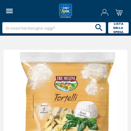
 LISTA 
DELLA 
SPESA 