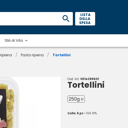
 LISTA 
DELLA 
SPESA 
Stili di Vita
/
/
 ripiena
Pasta ripiena
Tortellini
Cod. Art.
0014288601
Tortellini
250g ℮
Collo: 6 pz -
IVA 10%