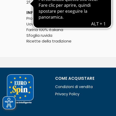
℮
250g
INFORMAZIONI AGGIUNTIVE:
Prodotto artigianale emiliano 

Uova da allevamento a terra

Farina 100% italiana 

Sfoglia ruvida

Ricette della tradizione
COME ACQUISTARE
Condizioni di vendita
Privacy Policy