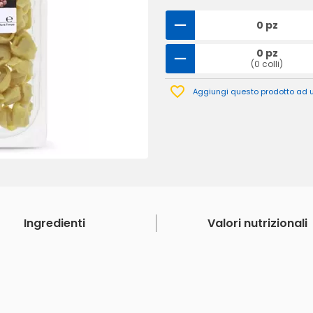
0 pz
0 pz
(0 colli)
Aggiungi questo prodotto ad un
Ingredienti
Valori nutrizionali