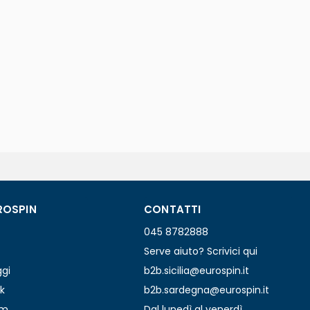
ROSPIN
CONTATTI
045 8782888
Serve aiuto? Scrivici qui
ggi
b2b.sicilia@eurospin.it
k
b2b.sardegna@eurospin.it
am
Dal lunedì al venerdì