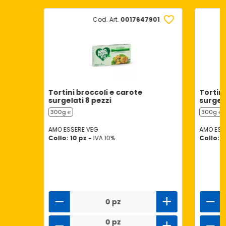
Cod. Art.
0017647901
Tortini broccoli e carote
Tortini
surgelati 8 pezzi
surgela
300g ℮
300g ℮
AMO ESSERE VEG
AMO ESS
Collo: 10 pz -
IVA 10%
Collo: 1
0 pz
0 pz