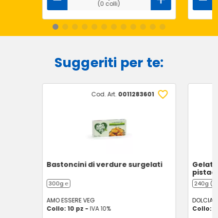
(0 colli)
Suggeriti per te:
Cod. Art.
0011283601
Bastoncini di verdure surgelati
Gelato 
pistacc
300g ℮
240g (4 
AMO ESSERE VEG
DOLCIAN
Collo: 10 pz -
IVA 10%
Collo: 6