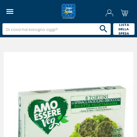
 LISTA 
DELLA 
SPESA 