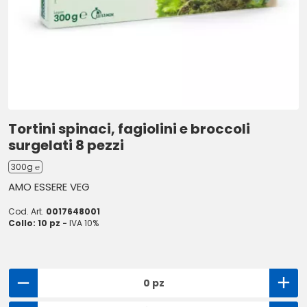
Tortini spinaci, fagiolini e broccoli
surgelati 8 pezzi
300g ℮
AMO ESSERE VEG
Cod. Art.
0017648001
Collo: 10 pz -
IVA 10%
0 pz