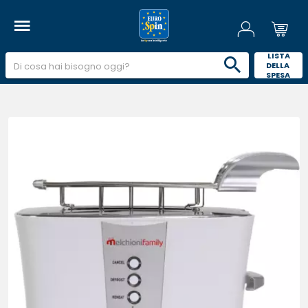
 LISTA 
DELLA 
SPESA 