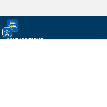
COME ACQUISTARE
ASSISTENZA E SICUREZZA
SCOPRI EUROSPIN
CONTATTI
Eurospin Italia S.p.A. in collaborazione con le altre società del
gruppo - Via Campalto 3/d - 37036 San Martino Buon Albergo
(VR) - Fax +39 045 8782333 - Partita IVA 02536510239