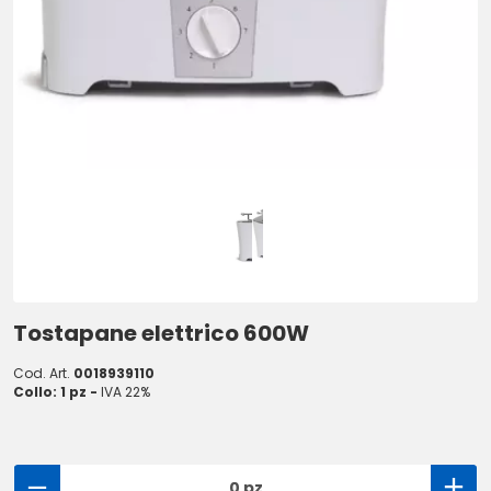
Tostapane elettrico 600W
Cod. Art.
0018939110
Collo: 1 pz -
IVA 22%
0 pz