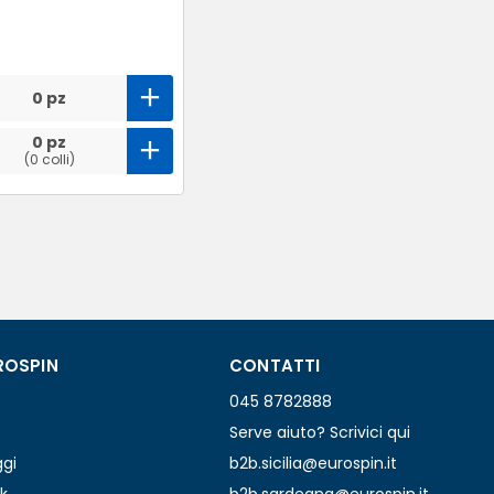
0 pz
0 pz
(0 colli)
ROSPIN
CONTATTI
045 8782888
Serve aiuto? Scrivici qui
ggi
b2b.sicilia@eurospin.it