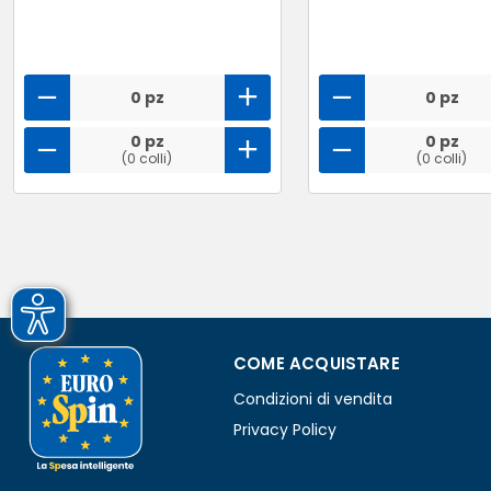
0 pz
0 pz
0 pz
0 pz
(0 colli)
(0 colli)
COME ACQUISTARE
Condizioni di vendita
Privacy Policy