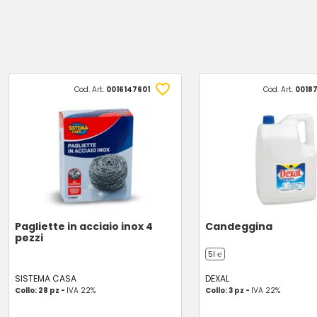
Cod. Art.
0016147601
Cod. Art.
0018
Pagliette in acciaio inox 4
Candeggina
pezzi
5l ℮
SISTEMA CASA
DEXAL
Collo: 28 pz -
IVA 22%
Collo: 3 pz -
IVA 22%