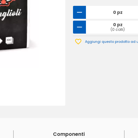
0 pz
0 pz
(0 colli)
Aggiungi questo prodotto ad un
Componenti