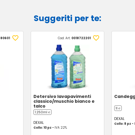
Suggeriti per te:
780601
Cod. Art.
0018722201
Detersivo lavapavimenti
Candegg
classico/muschio bianco e
talco
1l ℮
1.250ml ℮
DEXAL
DEXAL
Collo: 8 pz -
Collo: 10 pz -
IVA 22%