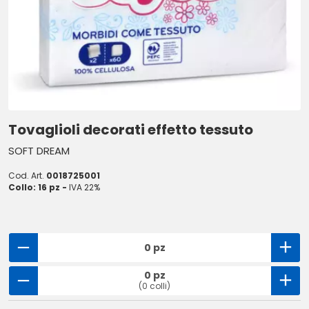
Tovaglioli decorati effetto tessuto
SOFT DREAM
Cod. Art.
0018725001
Collo: 16 pz -
IVA 22%
0 pz
0 pz
(0 colli)