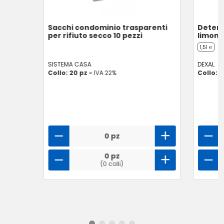
Sacchi condominio trasparenti
Detersi
per rifiuto secco 10 pezzi
limone
1,5l ℮
SISTEMA CASA
DEXAL
Collo: 20 pz -
IVA 22%
Collo: 6
0 pz
0 pz
(0 colli)