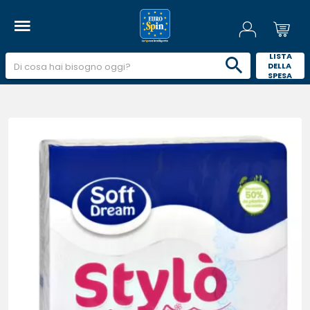
 LISTA 
DELLA 
SPESA 