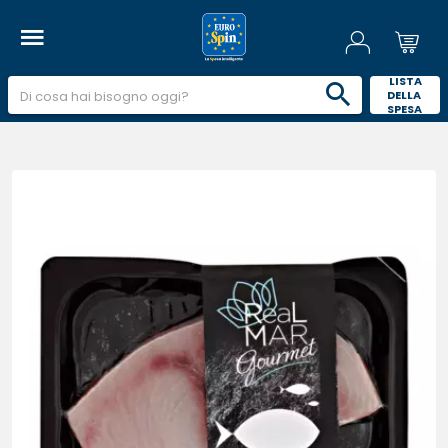
 LISTA 
DELLA 
SPESA 