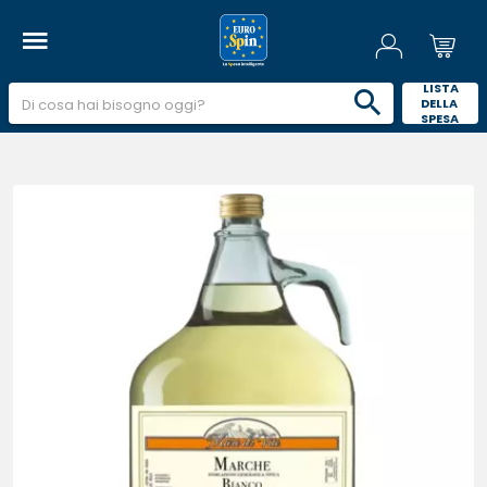
 LISTA 
DELLA 
SPESA 