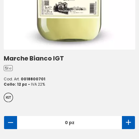
Marche Bianco IGT
5l ℮
Cod. Art.
0018800701
Collo: 12 pz -
IVA 22%
0 pz