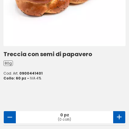
Treccia con semi di papavero
80g
Cod. Art.
0900441401
Collo: 60 pz -
IVA 4%
0 pz
(0 colli)