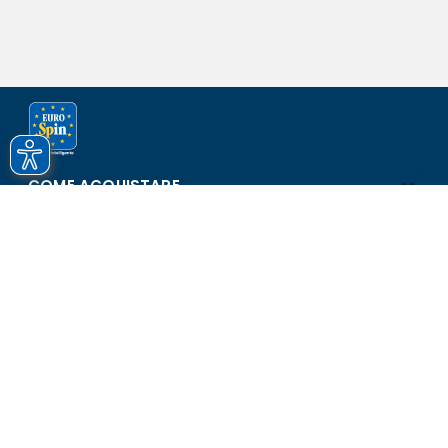
COME ACQUISTARE
ASSISTENZA E SICUREZZA
SCOPRI EUROSPIN
CONTATTI
Eurospin Italia S.p.A. in collaborazione con le altre società del
gruppo - Via Campalto 3/d - 37036 San Martino Buon Albergo