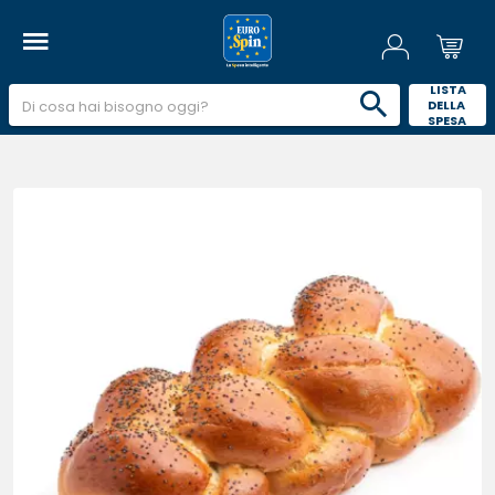
 LISTA 
DELLA 
SPESA 