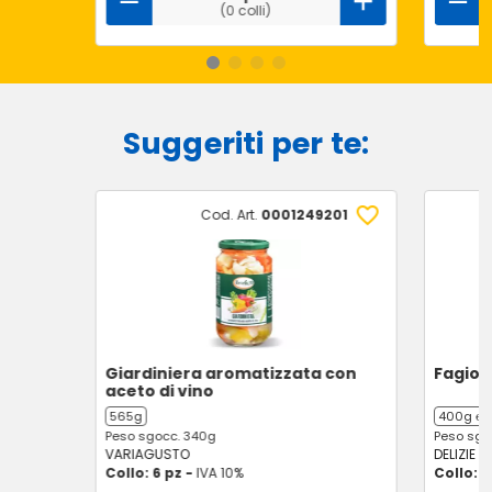
(0 colli)
Suggeriti per te:
Cod. Art.
0001249201
Giardiniera aromatizzata con
Fagioli
aceto di vino
565g
400g ℮
Peso sgocc. 340g
Peso sgo
VARIAGUSTO
DELIZIE D
Collo: 6 pz -
IVA 10%
Collo: 1