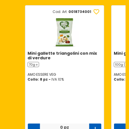
Cod. Art.
0018734001
Mini gallette triangolini con mix
Mini ga
di verdure
70g ℮
100g (5 
AMO ESSERE VEG
AMO ESS
Collo: 8 pz -
IVA 10%
Collo: 1
0 pz