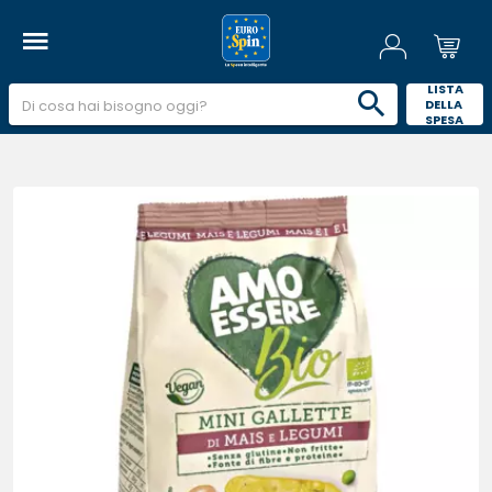
 LISTA 
DELLA 
SPESA 