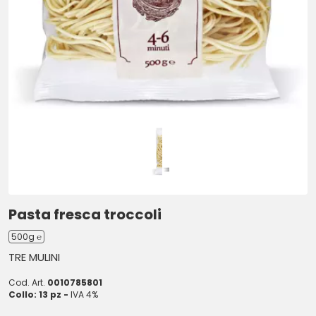
Pasta fresca troccoli
500g ℮
TRE MULINI
Cod. Art.
0010785801
Collo: 13 pz -
IVA 4%