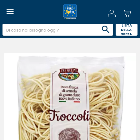
 LISTA 
DELLA 
SPESA 