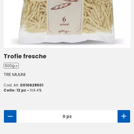
Trofie fresche
500g ℮
TRE MULINI
Cod. Art.
0010628501
Collo: 12 pz -
IVA 4%
0 pz