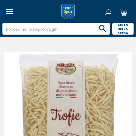
 LISTA 
DELLA 
SPESA 