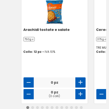
Arachidi tostate e salate
Cereali
750g ℮
375g ℮
TRE MULI
Collo: 12 pz -
IVA 10%
Collo: 5
0 pz
0 pz
(0 colli)