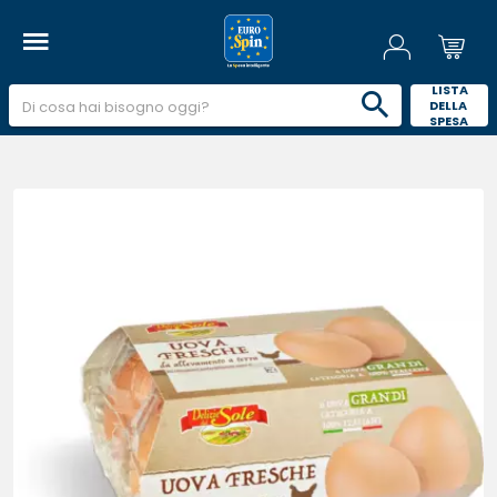
 LISTA 
DELLA 
SPESA 