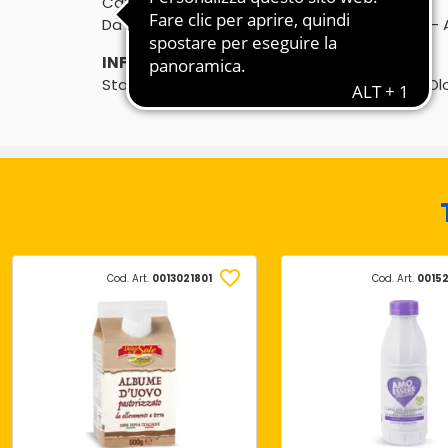
Categoria A 100% italiane
Da galline allevate senza l'uso di antibiotici*
INFORMAZIONI PRODUTTORE:
Stabilimento: Via I Maggio 112, 21057 Olgiate O
Cod. Art.
0013021801
Cod. Art.
0015