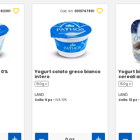
292301
Cod. Art.
0013767901
o 0%
Yogurt colato greco bianco
Yogurt bi
intero
cereali a
150g ℮
150g ℮
LAND
LAND
Collo: 6 pz -
IVA 10%
Collo: 12 pz 
0 pz