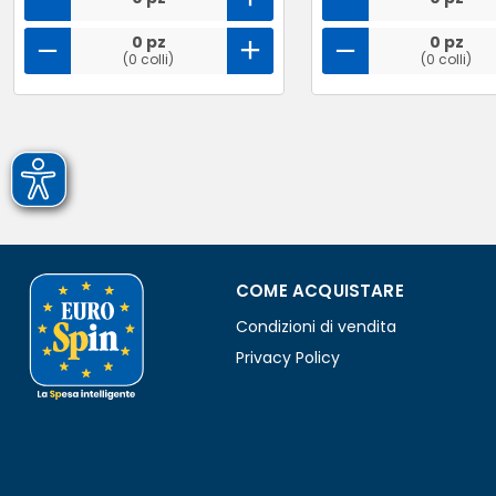
0 pz
0 pz
(0 colli)
(0 colli)
COME ACQUISTARE
Condizioni di vendita
Privacy Policy