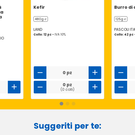
à
Kefir
Burro di
ga
a
480g ℮
125g ℮
LAND
PASCOLI ITA
Collo: 12 pz -
IVA 10%
Collo: 42 pz
IO
0 pz
0 pz
(0 colli)
Suggeriti per te: