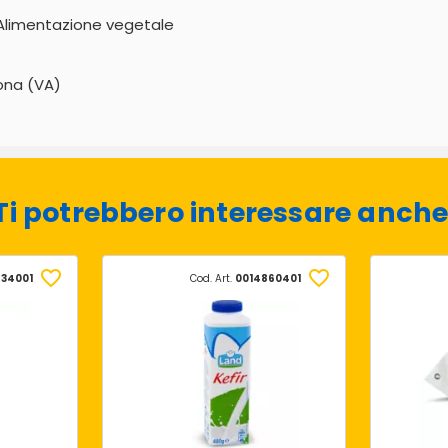
 - Alimentazione vegetale
lona (VA)
Ti potrebbero interessare anche
234001
Cod. Art.
0014860401