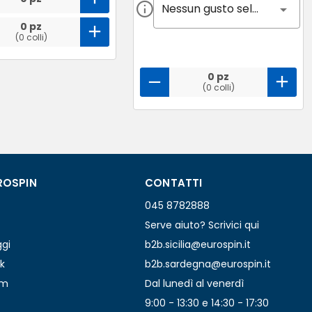
Nessun gusto selezionato
0 pz
(0 colli)
0 pz
(0 colli)
ROSPIN
CONTATTI
045 8782888
Serve aiuto? Scrivici qui
ggi
b2b.sicilia@eurospin.it
k
b2b.sardegna@eurospin.it
am
Dal lunedì al venerdì
9:00 - 13:30 e 14:30 - 17:30