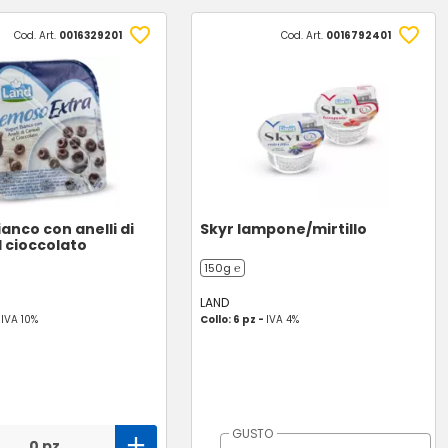
Cod. Art.
0016329201
Cod. Art.
0016792401
anco con anelli di
Skyr lampone/mirtillo
l cioccolato
150g ℮
LAND
-
IVA 10%
Collo: 6 pz -
IVA 4%
GUSTO
0 pz