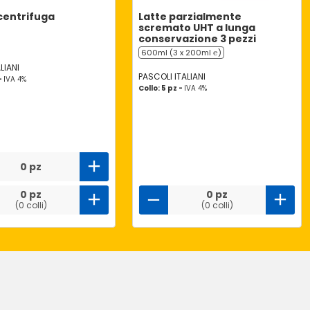
 centrifuga
Latte parzialmente
scremato UHT a lunga
conservazione 3 pezzi
600ml (3 x 200ml ℮)
LIANI
PASCOLI ITALIANI
 -
IVA 4%
Collo: 5 pz -
IVA 4%
0 pz
0 pz
0 pz
(0 colli)
(0 colli)