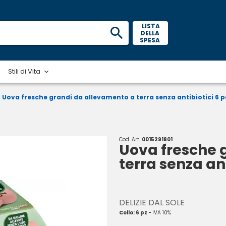
 LISTA 
DELLA 
SPESA 
Stili di Vita
Uova fresche grandi da allevamento a terra senza antibiotici 6 p
Cod. Art.
0015291801
Uova fresche 
terra senza ant
DELIZIE DAL SOLE
Collo: 6 pz -
IVA 10%