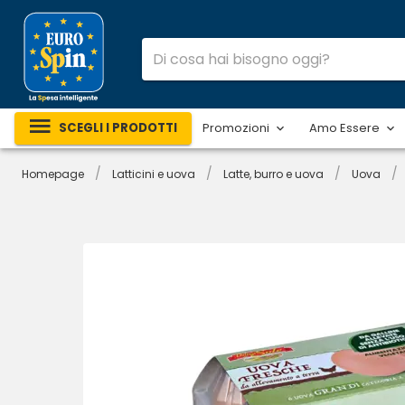
SCEGLI I PRODOTTI
Promozioni
Amo Essere
/
/
/
/
Homepage
Latticini e uova
Latte, burro e uova
Uova