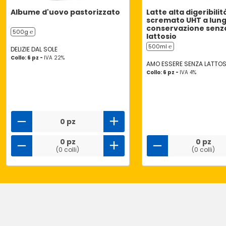
Albume d'uovo pastorizzato
Latte alta digeribilit
scremato UHT a lun
conservazione senz
500g ℮
lattosio
500ml ℮
DELIZIE DAL SOLE
Collo: 6 pz -
IVA 22%
AMO ESSERE SENZA LATTOS
Collo: 6 pz -
IVA 4%
0 pz
0 pz
0 pz
(0 colli)
(0 colli)