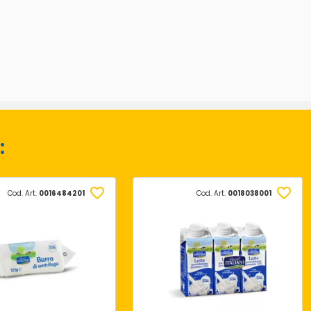
:
Cod. Art.
0016484201
Cod. Art.
0018038001