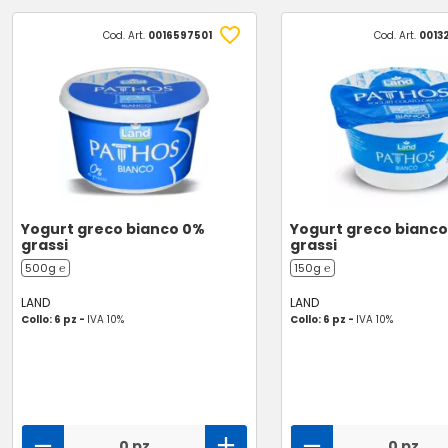
Cod. Art.
0016597501
Cod. Art.
0013
Yogurt greco bianco 0%
Yogurt greco bianc
grassi
grassi
500g ℮
150g ℮
LAND
LAND
Collo: 6 pz -
IVA 10%
Collo: 6 pz -
IVA 10%
0 pz
0 pz