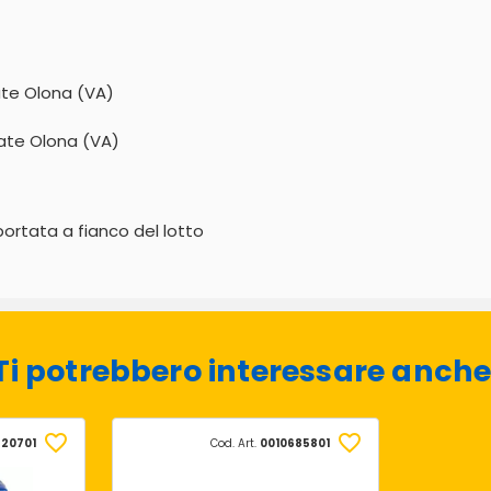
iate Olona (VA)
giate Olona (VA)
portata a fianco del lotto
Ti potrebbero interessare anche
20701
Cod. Art.
0010685801