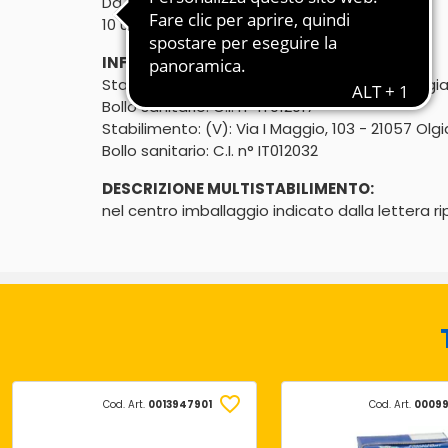
Da galline allevate senza l'uso di antibiotici*
10 uova medie - categoria A - 100% italiane
INFORMAZIONI PRODUTTORE:
Stabilimento: (V): Via I Maggio, 112 - 21057 Olg
Bollo sanitario: C.I. n° IT012017
Stabilimento: (V): Via I Maggio, 103 - 21057 Ol
Bollo sanitario: C.I. n° IT012032
DESCRIZIONE MULTISTABILIMENTO:
nel centro imballaggio indicato dalla lettera ri
Cod. Art.
0013947901
Cod. Art.
00099