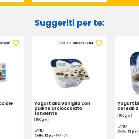
Suggeriti per te:
363601
Cod. Art.
0016329204
cciole
Yogurt alla vaniglia con
Yogurt bi
palline al cioccolato
cereali a
fondente
150g ℮
150g ℮
LAND
LAND
Collo: 12 pz 
Collo: 12 pz -
IVA 10%