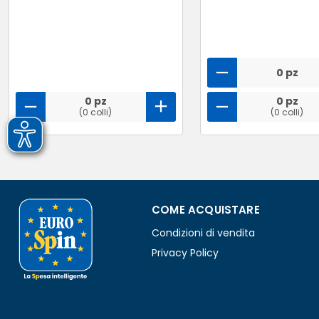
0 pz
0 pz
0 pz
(0 colli)
(0 colli)
COME ACQUISTARE
Condizioni di vendita
Privacy Policy