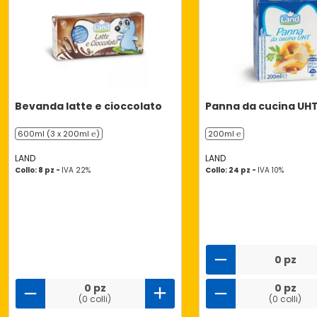
Bevanda latte e cioccolato
Panna da cucina UH
600ml (3 x 200ml ℮)
200ml ℮
LAND
LAND
Collo: 8 pz -
IVA 22%
Collo: 24 pz -
IVA 10%
0 pz
0 pz
0 pz
(0 colli)
(0 colli)