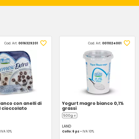
Cod. Art.
0016329201
Cod. Art.
0011024001
anco con anelli di
Yogurt magro bianco 0,1%
l cioccolato
grassi
500g ℮
LAND
-
IVA 10%
Collo: 6 pz -
IVA 10%