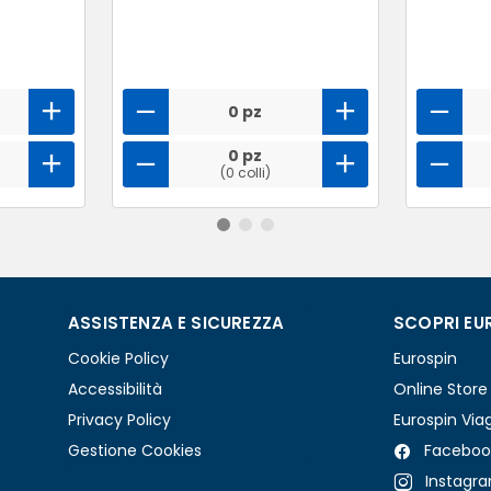
0 pz
0 pz
(0 colli)
ASSISTENZA E SICUREZZA
SCOPRI EU
Cookie Policy
Eurospin
Accessibilità
Online Store
Privacy Policy
Eurospin Via
Gestione Cookies
Faceboo
Instagr