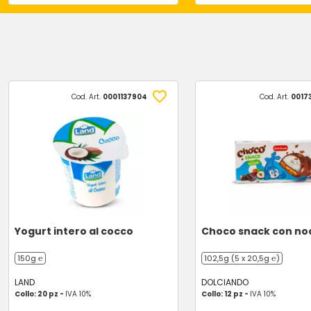
Cod. Art.
0001137904
Cod. Art.
0017
Yogurt intero al cocco
Choco snack con no
150g ℮
102,5g (5 x 20,5g ℮)
LAND
DOLCIANDO
Collo: 20 pz -
IVA 10%
Collo: 12 pz -
IVA 10%