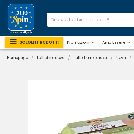
SCEGLI I PRODOTTI
Promozioni
Amo Essere
/
/
/
/
Homepage
Latticini e uova
Latte, burro e uova
Uova