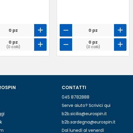
0 pz
0 pz
0 pz
0 pz
(0 colli)
(0 colli)
ROSPIN
CONTATTI
045 8782888
Serve aiuto? Scrivici qui
ggi
b2b.sicilia@eurospin.it
k
b2b.sardegna@eurospin.it
am
Dal lunedì al venerdì