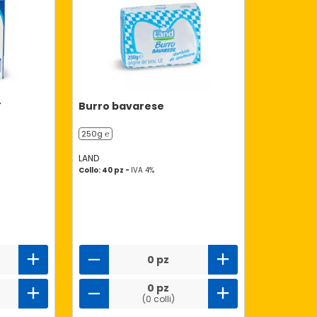
T
Burro bavarese
250g ℮
LAND
Collo: 40 pz -
IVA 4%
0 pz
0 pz
(0 colli)