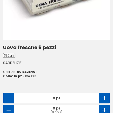
Uova fresche 6 pezzi
330g ℮
SARDELIZIE
Cod. Art.
0016528401
Collo: 16 pz -
IVA 10%
0 pz
0 pz
(0 colli)