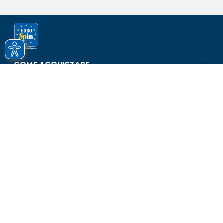
COME ACQUISTARE
ASSISTENZA E SICUREZZA
SCOPRI EUROSPIN
CONTATTI
Eurospin Italia S.p.A. in collaborazione con le altre società del
gruppo - Via Campalto 3/d - 37036 San Martino Buon Albergo
(VR) - Fax +39 045 8782333 - Partita IVA 02536510239
Versione n° 2.1.40