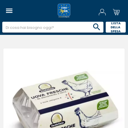
 LISTA 
DELLA 
SPESA 