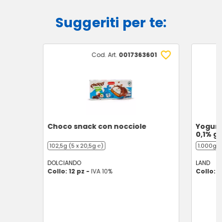
Suggeriti per te:
Cod. Art.
0017363601
Choco snack con nocciole
Yogurt
0,1% gr
102,5g (5 x 20,5g ℮)
1.000g (
DOLCIANDO
LAND
Collo: 12 pz -
IVA 10%
Collo: 6