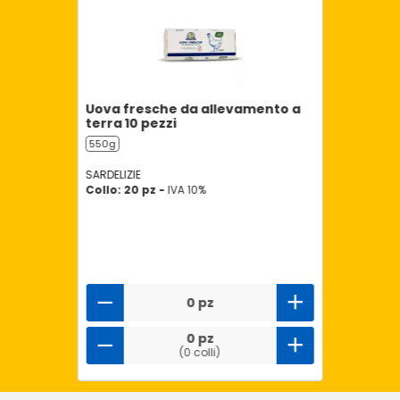
Uova fresche da allevamento a
terra 10 pezzi
550g
SARDELIZIE
Collo: 20 pz -
IVA 10%
0 pz
0 pz
(0 colli)