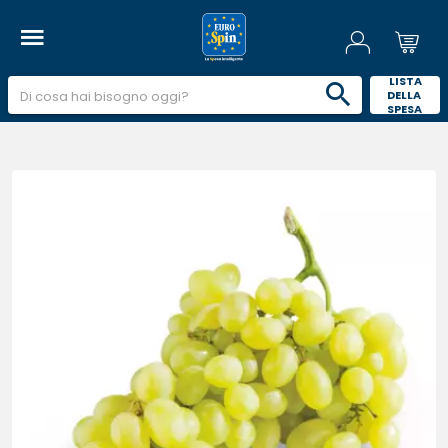
 LISTA 
DELLA 
SPESA 