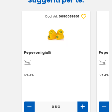
Suggeriti per te:
Cod. Art.
0080059601
Peperoni gialli
Pepero
5kg
5kg
IVA 4%
IVA 4%
0 KG