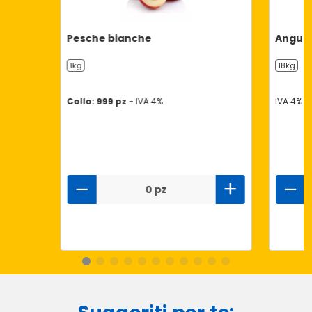
Pesche bianche
Anguri
1kg
18kg
Collo: 999 pz -
IVA 4%
IVA 4%
0 pz