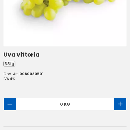
Uva vittoria
5,5kg
Cod. Art.
0080030501
IVA 4%
0 KG