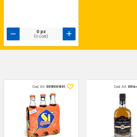
0 pz
(0 colli)
Cod. Art.
0018561901
Cod. Art.
0014