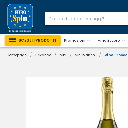
SCEGLI I PRODOTTI
Promozioni
Amo Essere
/
/
/
/
Homepage
Bevande
Vini
Vini bianchi
Vino Prose