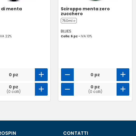
 di menta
Sciroppo menta zero
zucchero
750ml ℮
BLUES
IVA 22%
Collo: 6 pz -
IVA 10%
0 pz
0 pz
0 pz
0 pz
(0 colli)
(0 colli)
ROSPIN
CONTATTI