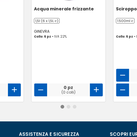
Acqua minerale frizzante
Sciroppo
1,5l (6 x 1,5L ℮)
1.500ml ℮
GINEVRA
Collo: 6 pz -
IVA 22%
Collo: 6 pz -
0 pz
(0 colli)
ASSISTENZA E SICUREZZA
SCOPRI EU