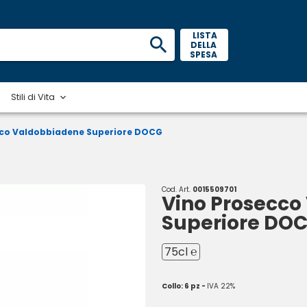
 LISTA 
DELLA 
SPESA 
Stili di Vita
cco Valdobbiadene Superiore DOCG
Cod. Art.
0015509701
Vino Prosecco
Superiore DO
75cl ℮
Collo: 6 pz -
IVA 22%