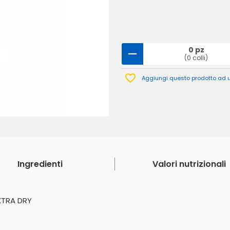
0 pz
(0 colli)
Aggiungi questo prodotto ad un
Ingredienti
Valori nutrizionali
XTRA DRY