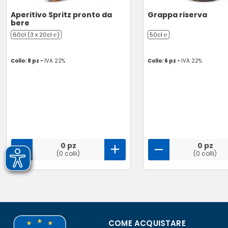
Aperitivo Spritz pronto da
Grappa riserva
bere
60cl (3 x 20cl ℮)
50cl ℮
Collo: 8 pz -
IVA 22%
Collo: 6 pz -
IVA 22%
0 pz
0 pz
(0 colli)
(0 colli)
COME ACQUISTARE