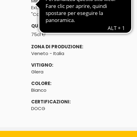
Millesimato 2023

Extra Dry
"Cantina viticoltori Meolo"
QUANTITÀ:
℮
75cl
ZONA DI PRODUZIONE:
Veneto - Italia
VITIGNO:
Glera
COLORE:
Bianco
CERTIFICAZIONI:
DOCG