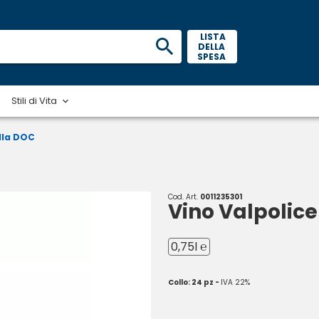
 LISTA 
DELLA 
SPESA 
Stili di Vita
lla DOC
Cod. Art.
0011235301
Vino Valpolice
0,75l ℮
Collo: 24 pz -
IVA 22%