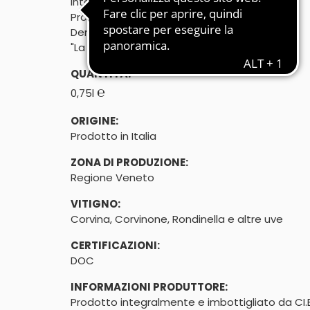
Integralmente prodotto
Prodotto in Italia

Denominazione di origine controllata
"La Pieve"
QUANTITÀ:
℮
0,75l
ORIGINE:
Prodotto in Italia
ZONA DI PRODUZIONE:
Regione Veneto
VITIGNO:
Corvina, Corvinone, Rondinella e altre uve
CERTIFICAZIONI:
DOC
INFORMAZIONI PRODUTTORE:
Prodotto integralmente e imbottigliato da CI.E