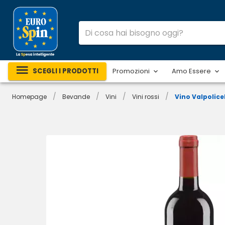
SCEGLI I PRODOTTI
Promozioni
Amo Essere
/
/
/
/
Homepage
Bevande
Vini
Vini rossi
Vino Valpolice