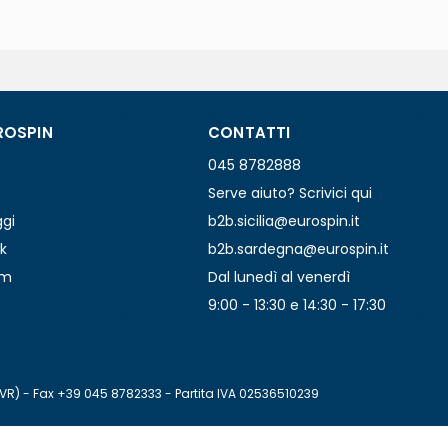
ROSPIN
CONTATTI
045 8782888
Serve aiuto? Scrivici qui
ggi
b2b.sicilia@eurospin.it
k
b2b.sardegna@eurospin.it
am
Dal lunedì al venerdì
9:00 - 13:30 e 14:30 - 17:30
(VR) - Fax +39 045 8782333 - Partita IVA 02536510239