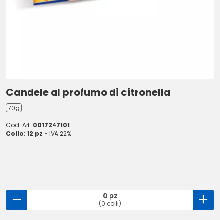
Candele al profumo di citronella
70g
Cod. Art.
0017247101
Collo: 12 pz -
IVA 22%
0 pz
(0 colli)