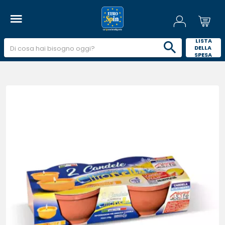
 LISTA 
DELLA 
SPESA 