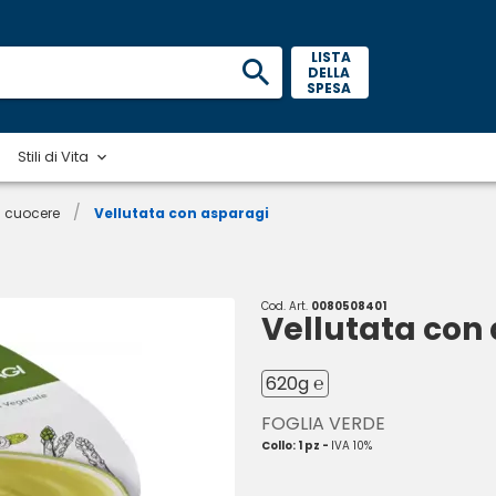
 LISTA 
DELLA 
SPESA 
Stili di Vita
/
a cuocere
Vellutata con asparagi
Cod. Art.
0080508401
Vellutata con
620g ℮
FOGLIA VERDE
Collo: 1 pz -
IVA 10%