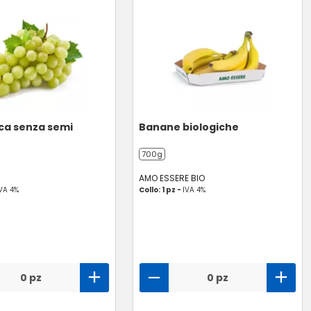
ca senza semi
Banane biologiche
700g
AMO ESSERE BIO
VA 4%
Collo: 1 pz -
IVA 4%
0 pz
0 pz