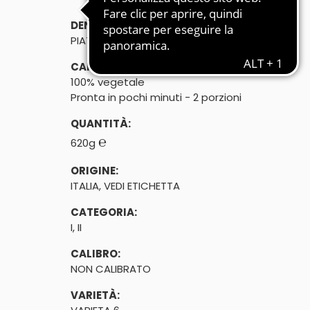
DENOMINAZIONE DI VENDITA:
PIATTO PRONTO A BASE DI ASPARAGI
CARATTERISTICHE:
100% vegetale
Pronta in pochi minuti - 2 porzioni
QUANTITÀ:
℮
620g
ORIGINE:
ITALIA, VEDI ETICHETTA
CATEGORIA:
I, II
CALIBRO:
NON CALIBRATO
VARIETÀ: