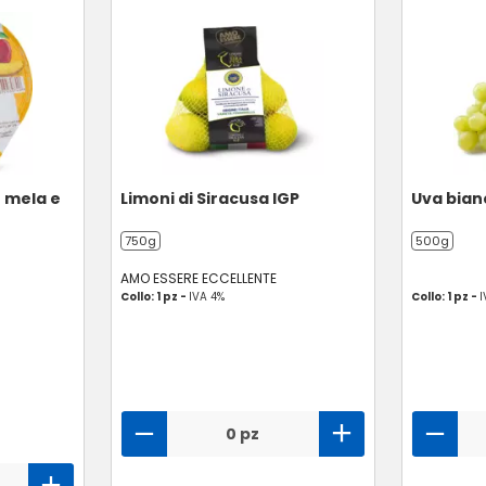
o mela e
Limoni di Siracusa IGP
Uva bian
750g
500g
AMO ESSERE ECCELLENTE
Collo: 1 pz -
IVA 4%
Collo: 1 pz -
I
0 pz