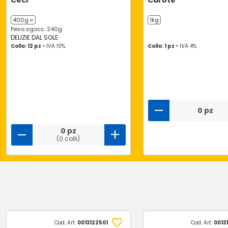
Ceci
Carote
400g ℮
1kg
Peso sgocc. 240g
DELIZIE DAL SOLE
Collo: 12 pz -
IVA 10%
Collo: 1 pz -
IVA 4%
0 pz
0 pz
(0 colli)
Cod. Art.
0013122501
Cod. Art.
0013