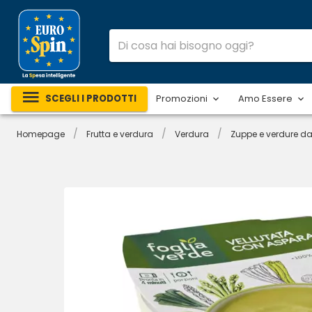
SCEGLI I PRODOTTI
Promozioni
Amo Essere
/
/
/
Homepage
Frutta e verdura
Verdura
Zuppe e verdure d