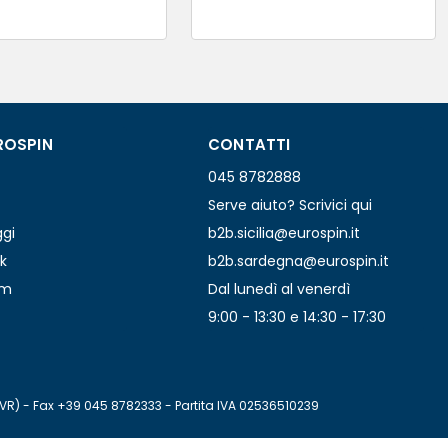
ROSPIN
CONTATTI
045 8782888
Serve aiuto? Scrivici qui
ggi
b2b.sicilia@eurospin.it
k
b2b.sardegna@eurospin.it
am
Dal lunedì al venerdì
9:00 - 13:30 e 14:30 - 17:30
(VR) - Fax +39 045 8782333 - Partita IVA 02536510239