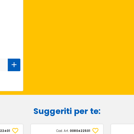
Suggeriti per te:
122401
Cod. Art.
0080422501