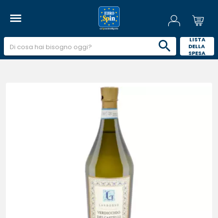
 LISTA 
DELLA 
SPESA 