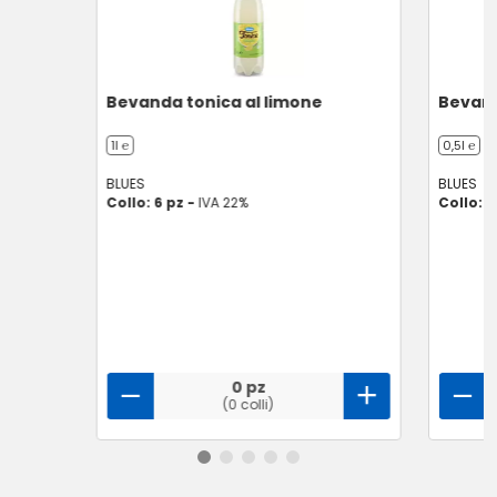
Bevanda tonica al limone
Bevand
1l ℮
0,5l ℮
BLUES
BLUES
Collo: 6 pz -
IVA 22%
Collo: 1
0 pz
(0 colli)