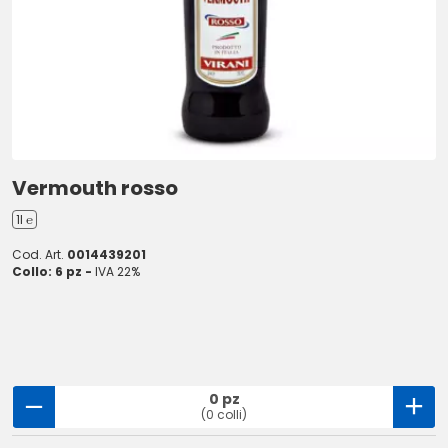
Vermouth rosso
1l ℮
Cod. Art.
0014439201
Collo: 6 pz -
IVA 22%
0 pz
(0 colli)