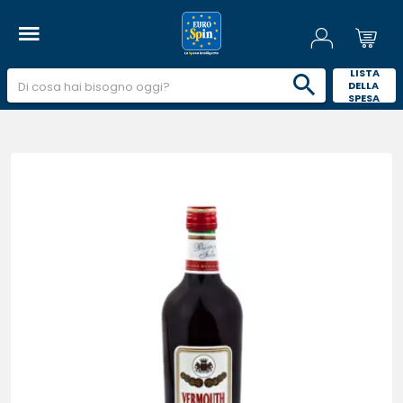
 LISTA 
DELLA 
SPESA 