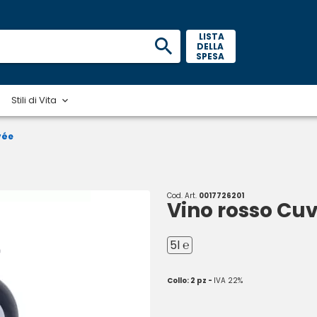
 LISTA 
DELLA 
SPESA 
Stili di Vita
vée
Cod. Art.
0017726201
Vino rosso Cu
5l ℮
Collo: 2 pz -
IVA 22%