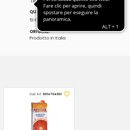
"Le Molere"
QUANTITÀ:
℮
5l
ORIGINE:
Prodotto in Italia
Cod. Art.
0014704301