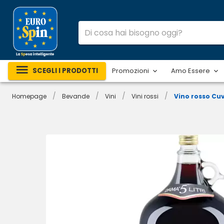
SCEGLI I PRODOTTI
Promozioni
Amo Essere
/
/
/
/
Homepage
Bevande
Vini
Vini rossi
Vino rosso Cu