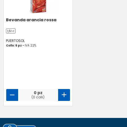
Bevanda arancia rossa
1,5l ℮
PUERTOSOL
Collo: 6 pz -
IVA 22%
0 pz
(0 colli)