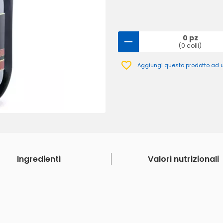
0 pz
(0 colli)
Aggiungi questo prodotto ad un
Ingredienti
Valori nutrizionali