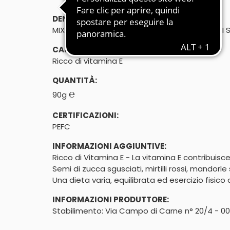
DENOMINAZIONE DI VENDITA:
MIX VITAMINA - MISTO DI FRUTTA E SEMI SECCHI 
CARATTERISTICHE:
Ricco di vitamina E
QUANTITÀ:
℮
90g
CERTIFICAZIONI:
PEFC
INFORMAZIONI AGGIUNTIVE:
Ricco di Vitamina E - La vitamina E contribuisce 
Semi di zucca sgusciati, mirtilli rossi, mandorl
Una dieta varia, equilibrata ed esercizio fisic
INFORMAZIONI PRODUTTORE:
Stabilimento: Via Campo di Carne n° 20/4 - 0