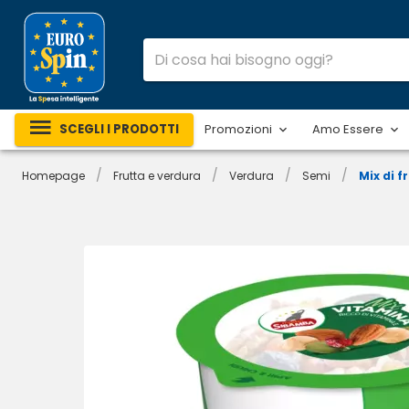
SCEGLI I PRODOTTI
Promozioni
Amo Essere
/
/
/
/
Homepage
Frutta e verdura
Verdura
Semi
Mix di 