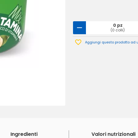
0 pz
(0 colli)
Aggiungi questo prodotto ad un
Ingredienti
Valori nutrizionali