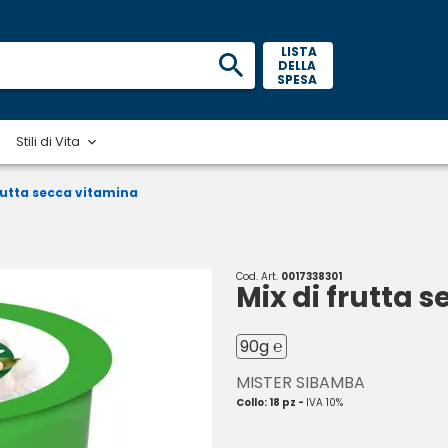
 LISTA 
DELLA 
SPESA 
Stili di Vita
frutta secca vitamina
Cod. Art.
0017338301
Mix di frutta 
90g ℮
MISTER SIBAMBA
Collo: 18 pz -
IVA 10%