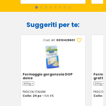
Suggeriti per te:
Cod. Art.
0010428601
Formaggio gorgonzola DOP
Forma
dolce
grattu
300g ℮
200g ℮
PASCOLI ITALIANI
PASCOLI 
Collo: 24 pz -
IVA 4%
Collo: 1