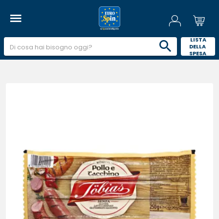
 LISTA 
DELLA 
SPESA 