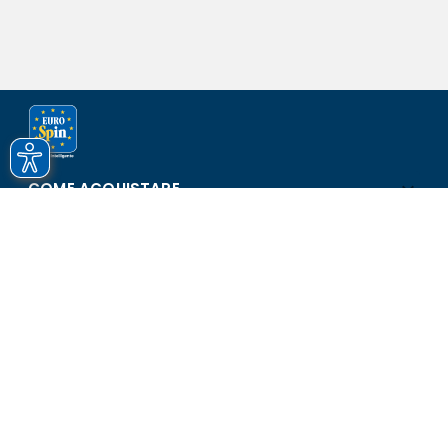
COME ACQUISTARE
ASSISTENZA E SICUREZZA
SCOPRI EUROSPIN
CONTATTI
Eurospin Italia S.p.A. in collaborazione con le altre società del
gruppo - Via Campalto 3/d - 37036 San Martino Buon Albergo