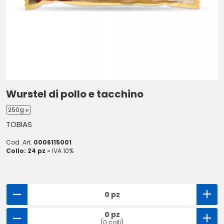
Wurstel di pollo e tacchino
250g ℮
TOBIAS
Cod. Art.
0006115001
Collo: 24 pz -
IVA 10%
0 pz
0 pz
(0 colli)