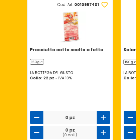
Cod. Art.
0010957401
Prosciutto cotto scelto a fette
Salame
150g ℮
150g ℮
LA BOTTEGA DEL GUSTO
LA BOTT
Collo: 22 pz -
IVA 10%
Collo: 2
0 pz
0 pz
(0 colli)