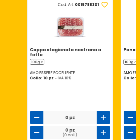
Cod. Art.
0015788301
Coppa stagionata nostrana a
Pancet
fette
100g ℮
100g ℮
AMO ESSERE ECCELLENTE
AMO ESS
Collo: 10 pz -
IVA 10%
Collo: 1
0 pz
0 pz
(0 colli)