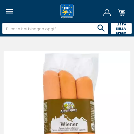
 LISTA 
DELLA 
SPESA 