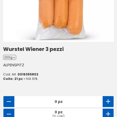
Wurstel Wiener 3 pezzi
200g ℮
ALPENSPITZ
Cod. Art.
0016355802
Collo: 21 pz -
IVA 10%
0 pz
0 pz
(0 colli)