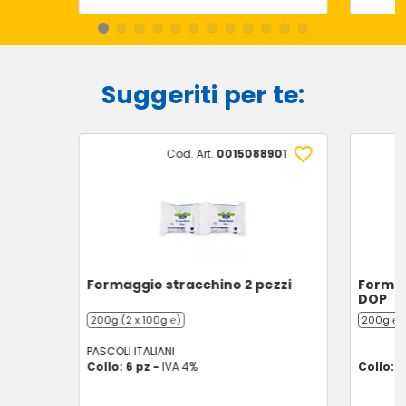
Suggeriti per te:
Cod. Art.
0015088901
Formaggio stracchino 2 pezzi
Formag
DOP
200g (2 x 100g ℮)
200g ℮
PASCOLI ITALIANI
Collo: 6 pz -
IVA 4%
Collo: 2