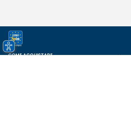
COME ACQUISTARE
ASSISTENZA E SICUREZZA
SCOPRI EUROSPIN
CONTATTI
Eurospin Italia S.p.A. in collaborazione con le altre società del
gruppo - Via Campalto 3/d - 37036 San Martino Buon Albergo