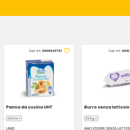
Cod. Art.
0009920701
Cod. Art.
0016
Panna da cucina UHT
Burro senza lattosio
200ml ℮
200g ℮
LAND
AMO ESSERE SENZA LATTOS