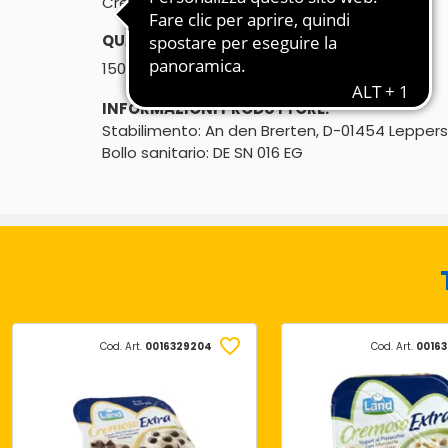
Cremoso extra
QUANTITÀ:
℮
150g
INFORMAZIONI PRODUTTORE:
Stabilimento: An den Brerten, D-01454 Lepper
Bollo sanitario: DE SN 016 EG
Cod. Art.
0016329204
Cod. Art.
0016