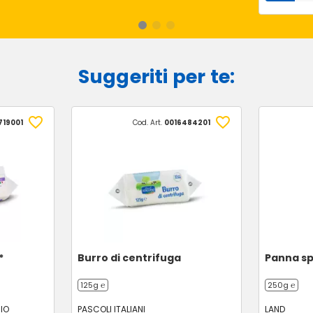
Suggeriti per te:
719001
Cod. Art.
0016484201
*
Burro di centrifuga
Panna s
125g ℮
250g ℮
IO
PASCOLI ITALIANI
LAND