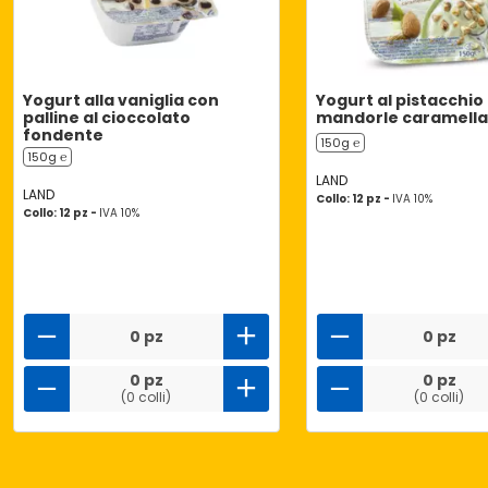
Yogurt alla vaniglia con
Yogurt al pistacchio
palline al cioccolato
mandorle caramella
fondente
150g ℮
150g ℮
LAND
LAND
Collo: 12 pz -
IVA 10%
Collo: 12 pz -
IVA 10%
0 pz
0 pz
0 pz
0 pz
(0 colli)
(0 colli)