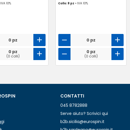
-
IVA 10%
Collo: 8 pz -
IVA 10%
0 pz
0 pz
0 pz
0 pz
(0 colli)
(0 colli)
ROSPIN
CONTATTI
045 8782888
Serve aiuto? Scrivici qui
ggi
b2b.sicilia@eurospin.it
k
b2b.sardegna@eurospin.it