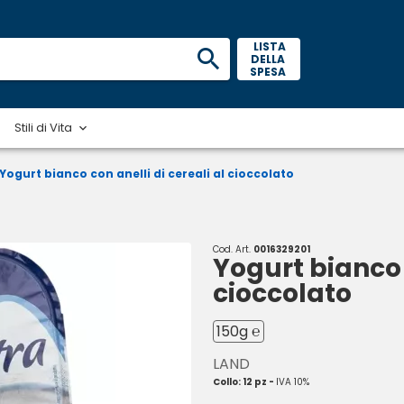
 LISTA 
DELLA 
SPESA 
Stili di Vita
Yogurt bianco con anelli di cereali al cioccolato
Cod. Art.
0016329201
Yogurt bianco c
cioccolato
150g ℮
LAND
Collo: 12 pz -
IVA 10%