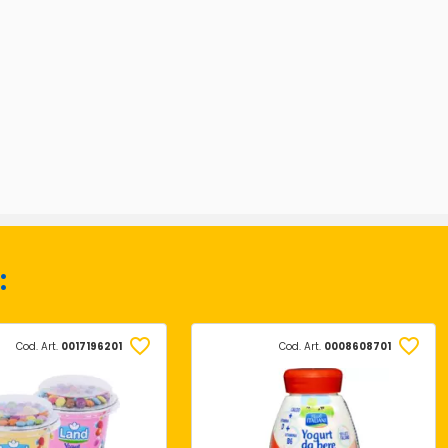
:
Cod. Art.
0017196201
Cod. Art.
0008608701