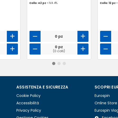
Collo: 42 pz -
IVA 4%
Collo: 12 pz 
0 pz
0 pz
(0 colli)
ASSISTENZA E SICUREZZA
SCOPRI EU
Cookie Policy
Eurospin
Accessibilità
Online Store
Privacy Policy
Eurospin Via
Gestione Cookies
Faceboo