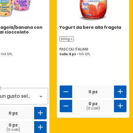
ragola/banana con
Yogurt da bere alla fragola
al cioccolato
200g ℮
PASCOLI ITALIANI
-
IVA 10%
Collo: 6 pz -
IVA 10%
O
0 pz
Nessun gusto selezionato
0 pz
(0 colli)
0 pz
0 pz
(0 colli)