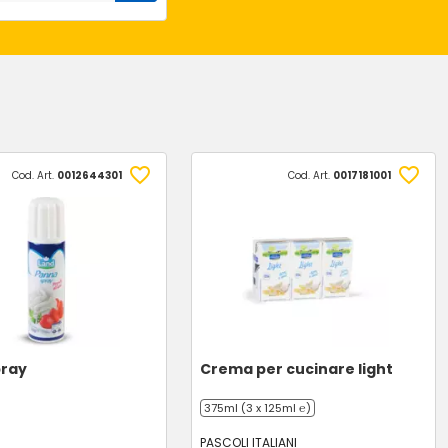
Cod. Art.
0012644301
Cod. Art.
0017181001
pray
Crema per cucinare light
375ml (3 x 125ml ℮)
PASCOLI ITALIANI