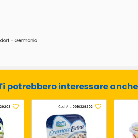
sdorf - Germania
Ti potrebbero interessare anche
329203
Cod. Art.
0016329202