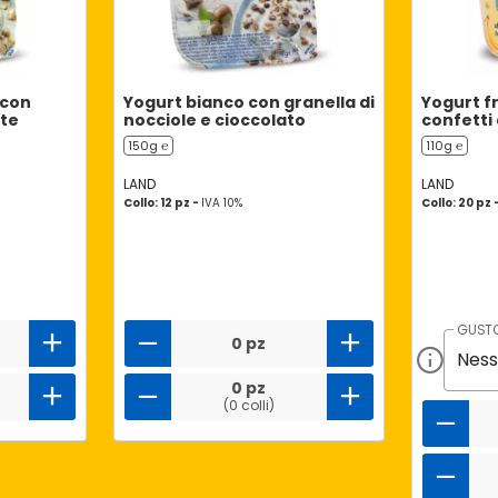
 con
Yogurt bianco con granella di
Yogurt f
te
nocciole e cioccolato
confetti 
150g ℮
110g ℮
LAND
LAND
Collo: 12 pz -
IVA 10%
Collo: 20 pz 
GUST
0 pz
0 pz
(0 colli)