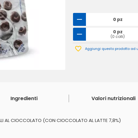
0 pz
0 pz
(0 colli)
Aggiungi questo prodotto ad un
Ingredienti
Valori nutrizionali
LI AL CIOCCOLATO (CON CIOCCOLATO AL LATTE 7,8%)