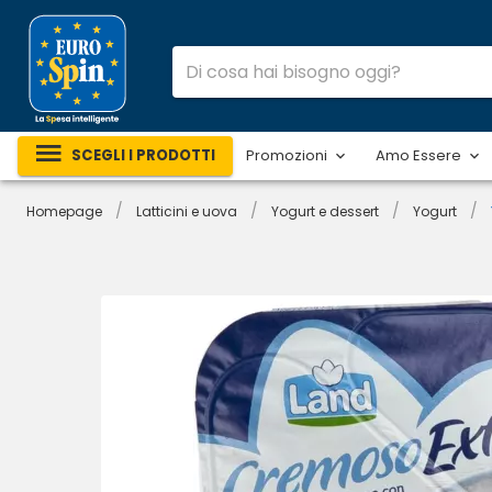
SCEGLI I PRODOTTI
Promozioni
Amo Essere
/
/
/
/
Homepage
Latticini e uova
Yogurt e dessert
Yogurt