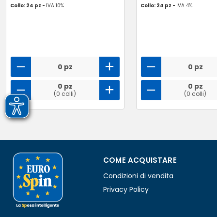
Collo: 24 pz -
IVA 10%
Collo: 24 pz -
IVA 4%
0 pz
0 pz
0 pz
0 pz
(0 colli)
(0 colli)
COME ACQUISTARE
Condizioni di vendita
Privacy Policy