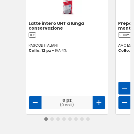
Latte intero UHT a lunga
Prepar
conservazione
monta
1l ℮
500ml ℮
PASCOLI ITALIANI
AMO ESS
Collo: 12 pz -
IVA 4%
Collo: 2
0 pz
(0 colli)