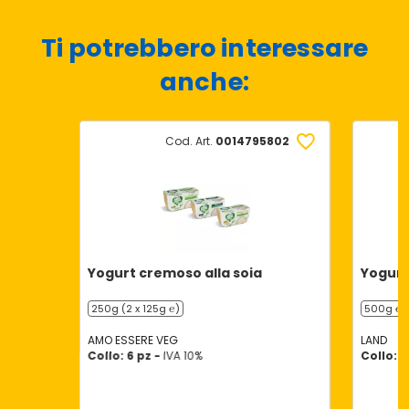
Ti potrebbero interessare
anche:
Cod. Art.
0014795802
Yogurt cremoso alla soia
Yogurt
250g (2 x 125g ℮)
500g ℮
AMO ESSERE VEG
LAND
Collo: 6 pz -
IVA 10%
Collo: 6