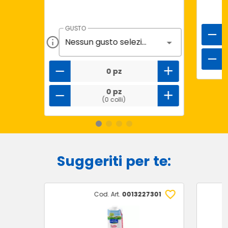
GUSTO
Nessun gusto selezionato
0 pz
0 pz
(0 colli)
Suggeriti per te:
Cod. Art.
0013227301