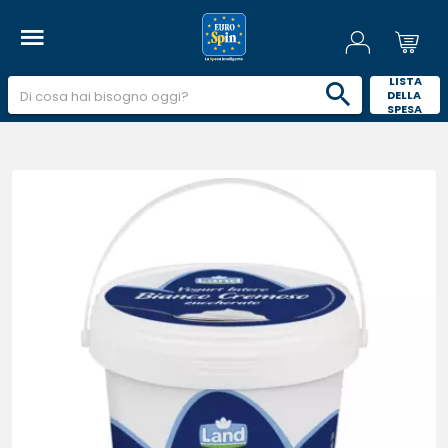
 LISTA 
DELLA 
SPESA 