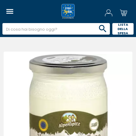
 LISTA 
DELLA 
SPESA 