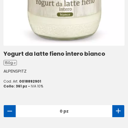
Yogurt da latte fieno intero bianco
150g ℮
ALPENSPITZ
Cod. Art.
0018892901
Collo: 361 pz -
IVA 10%
0 pz