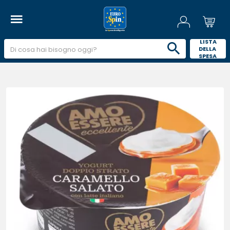
 LISTA 
DELLA 
SPESA 