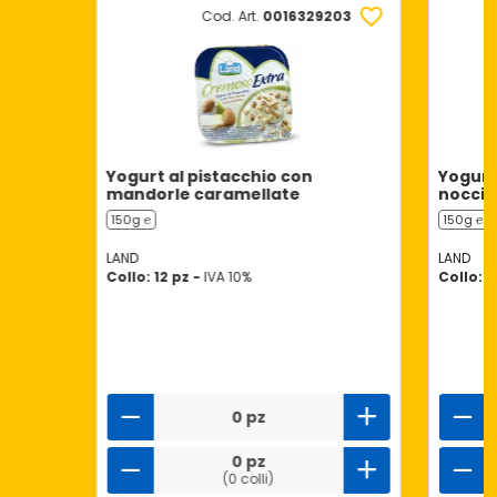
Cod. Art.
0016329203
Yogurt al pistacchio con
Yogurt
mandorle caramellate
noccio
150g ℮
150g ℮
LAND
LAND
Collo: 12 pz -
IVA 10%
Collo: 1
0 pz
0 pz
(0 colli)