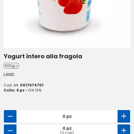
Yogurt intero alla fragola
500g ℮
LAND
Cod. Art.
0017674701
Collo: 6 pz -
IVA 10%
0 pz
0 pz
(0 colli)