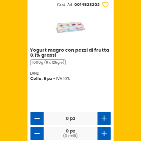
Cod. Art.
0014523202
Yogurt magro con pezzi di frutta
0,1% grassi
1.000g (8 x 125g ℮)
LAND
Collo: 6 pz -
IVA 10%
0 pz
0 pz
(0 colli)