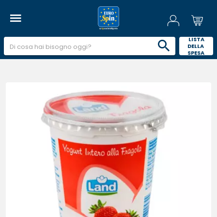
 LISTA 
DELLA 
SPESA 