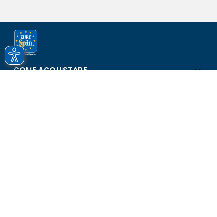
COME ACQUISTARE
ASSISTENZA E SICUREZZA
SCOPRI EUROSPIN
CONTATTI
Eurospin Italia S.p.A. in collaborazione con le altre società del
gruppo - Via Campalto 3/d - 37036 San Martino Buon Albergo
(VR) - Fax +39 045 8782333 - Partita IVA 02536510239
Versione n° 2.1.40