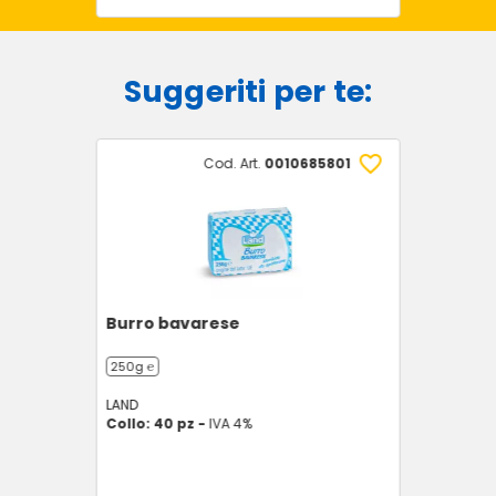
Suggeriti per te:
Cod. Art.
0010685801
Burro bavarese
250g ℮
LAND
Collo: 40 pz -
IVA 4%