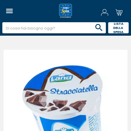
 LISTA 
DELLA 
SPESA 