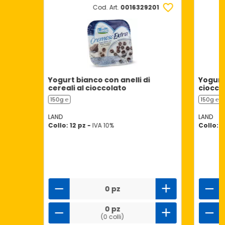
Cod. Art.
0016329201
Yogurt bianco con anelli di
Yogurt 
cereali al cioccolato
ciocco
150g ℮
150g ℮
LAND
LAND
Collo: 12 pz -
IVA 10%
Collo: 1
0 pz
0 pz
(0 colli)