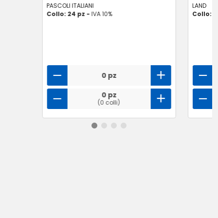
PASCOLI ITALIANI
LAND
Collo: 24 pz -
IVA 10%
Collo: 1
0 pz
0 pz
(0 colli)