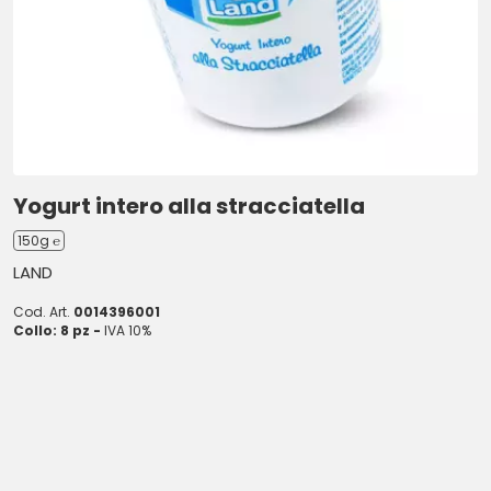
Yogurt intero alla stracciatella
150g ℮
LAND
Cod. Art.
0014396001
Collo: 8 pz -
IVA 10%