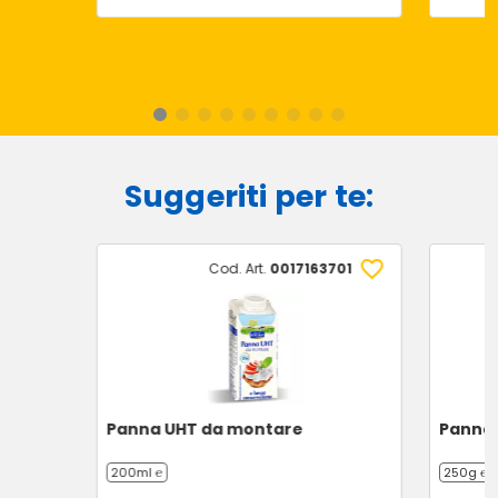
Suggeriti per te:
Cod. Art.
0017163701
Panna UHT da montare
Panna 
200ml ℮
250g ℮