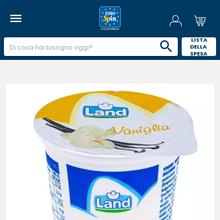
 LISTA 
DELLA 
SPESA 