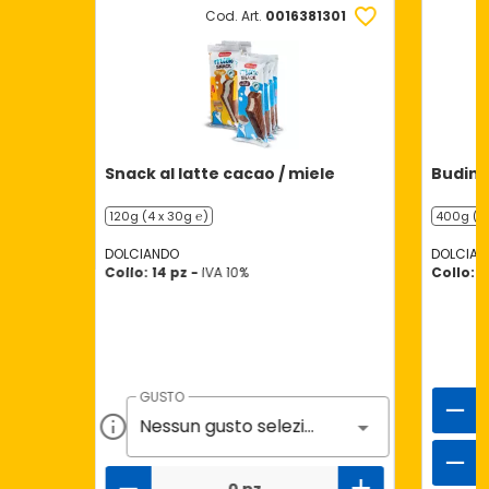
Cod. Art.
0016381301
Snack al latte cacao / miele
Budino
120g (4 x 30g ℮)
400g (4 
DOLCIANDO
DOLCIAN
Collo: 14 pz -
IVA 10%
Collo: 6
GUSTO
Nessun gusto selezionato