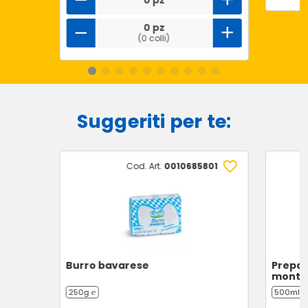
0 pz
0 pz
(0 colli)
Suggeriti per te:
Cod. Art.
0010685801
Burro bavarese
Prepar
monta
250g ℮
500ml ℮