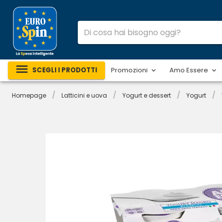
SCEGLI I PRODOTTI
Promozioni
Amo Essere
/
/
/
/
Homepage
Latticini e uova
Yogurt e dessert
Yogurt