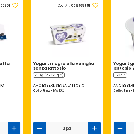
900201
Cod. Art.
0018038601
rutta
Yogurt magro alla vaniglia
Yogurt g
senza lattosio
lattosio
250g (2 x 125g ℮)
150g ℮
IO
AMO ESSERE SENZA LATTOSIO
AMO ESSERE
Collo: 5 pz -
IVA 10%
Collo: 6 pz -
0 pz