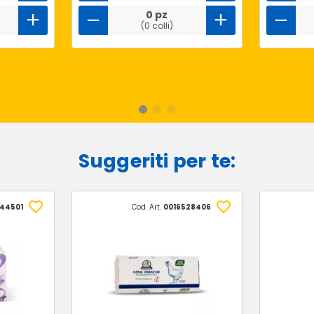
0 pz
(0 colli)
Suggeriti per te:
44501
Cod. Art.
0016528406