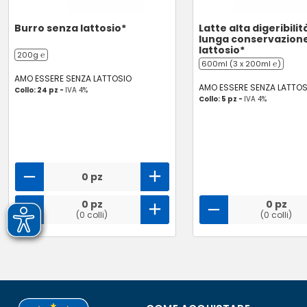
Burro senza lattosio*
Latte alta digeribilit
lunga conservazion
lattosio*
200g ℮
600ml (3 x 200ml ℮)
AMO ESSERE SENZA LATTOSIO
AMO ESSERE SENZA LATTOS
Collo: 24 pz -
IVA 4%
Collo: 5 pz -
IVA 4%
0 pz
0 pz
0 pz
(0 colli)
(0 colli)