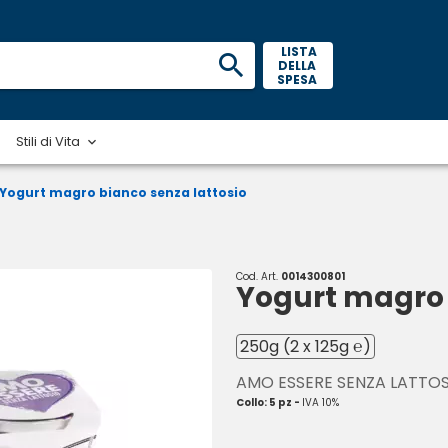
 LISTA 
DELLA 
SPESA 
Stili di Vita
Yogurt magro bianco senza lattosio
Cod. Art.
0014300801
Yogurt magro 
250g (2 x 125g ℮)
AMO ESSERE SENZA LATTO
Collo: 5 pz -
IVA 10%