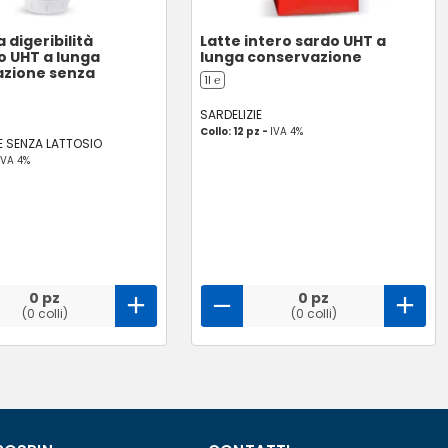
a digeribilità
Latte intero sardo UHT a
 UHT a lunga
lunga conservazione
azione senza
1l ℮
SARDELIZIE
Collo: 12 pz -
IVA 4%
 SENZA LATTOSIO
IVA 4%
0 pz
0 pz
(0 colli)
(0 colli)