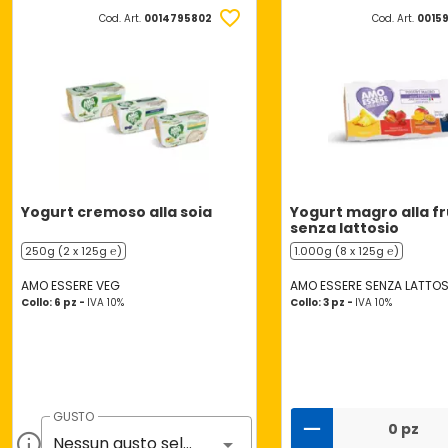
Cod. Art.
0014795802
Cod. Art.
0015
Yogurt cremoso alla soia
Yogurt magro alla f
senza lattosio
250g (2 x 125g ℮)
1.000g (8 x 125g ℮)
AMO ESSERE VEG
AMO ESSERE SENZA LATTOS
Collo: 6 pz -
IVA 10%
Collo: 3 pz -
IVA 10%
GUSTO
0 pz
Nessun gusto selezionato