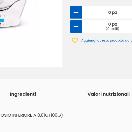
0 pz
0 pz
(0 colli)
Aggiungi questo prodotto ad un
Ingredienti
Valori nutrizionali
IO INFERIORE A 0,01G/100G)