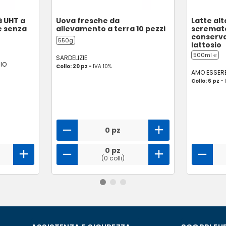
à UHT a
Uova fresche da
Latte alt
e senza
allevamento a terra 10 pezzi
scremato
conserv
550g
lattosio
500ml ℮
SARDELIZIE
IO
Collo: 20 pz -
IVA 10%
AMO ESSERE
Collo: 6 pz -
0 pz
0 pz
(0 colli)