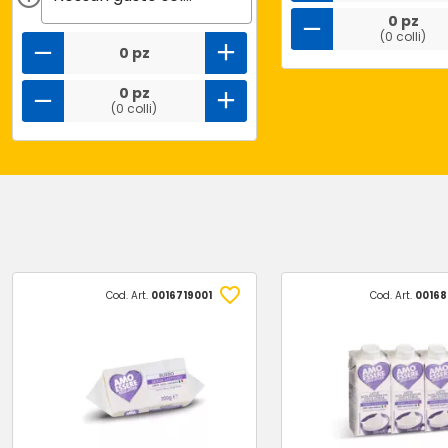
0 pz
(0 colli)
0 pz
0 pz
(0 colli)
Cod. Art.
0016719001
Cod. Art.
00168