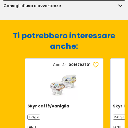
Consigli d'uso e avvertenze
Ti potrebbero interessare
anche:
Cod. Art.
0016792701
Skyr caffè/vaniglia
Skyr l
150g ℮
150g ℮
LAND
LAND