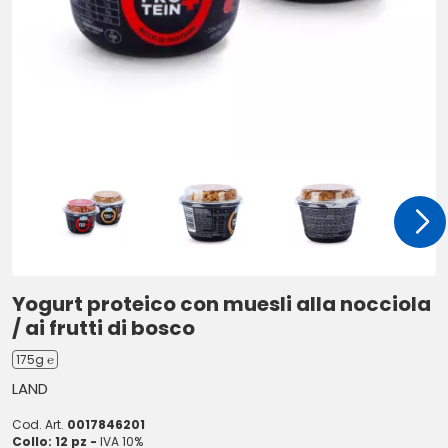
Yogurt proteico con muesli alla nocciola
/ ai frutti di bosco
175g ℮
LAND
Cod. Art.
0017846201
Collo: 12 pz -
IVA 10%