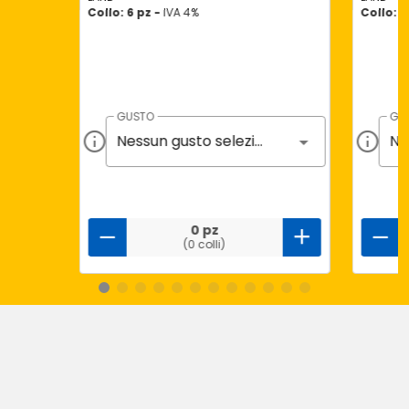
Collo: 6 pz -
IVA 4%
Collo: 6
GUSTO
GU
Nessun gusto selezionato
0 pz
(0 colli)