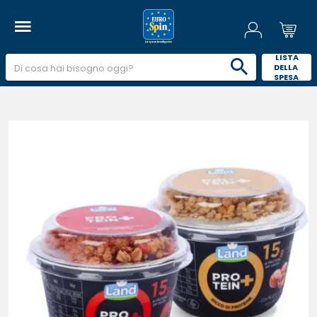
 LISTA 
DELLA 
SPESA 